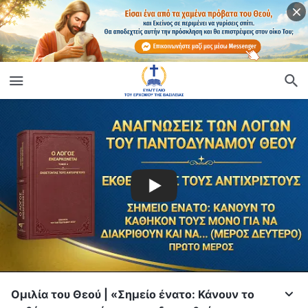
Ομιλία του Θεού | «Σημείο ένατο: Κάνουν το