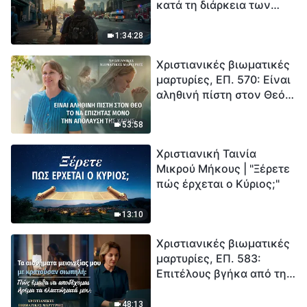
κατά τη διάρκεια των
καταστροφών» (B) Η Γη
εισέρχεται σε μια
1:34:28
«περίοδο μαζικής
Χριστιανικές βιωματικές
εξαφάνισης». Οι
μαρτυρίες, ΕΠ. 570: Είναι
καταστροφές χτυπούν.
αληθινή πίστη στον Θεό
Ξεκινά η αντίστροφη
το να επιζητάς μόνο την
μέτρηση για την
απόλαυση της χάρης;
ανθρωπότητα. Έχεις βρει
53:58
τρόπο να επιβιώσεις;
Χριστιανική Ταινία
Μικρού Μήκους | "Ξέρετε
πώς έρχεται ο Κύριος;"
13:10
Χριστιανικές βιωματικές
μαρτυρίες, ΕΠ. 583:
Επιτέλους βγήκα από τη
σκιά της κατωτερότητας
48:13