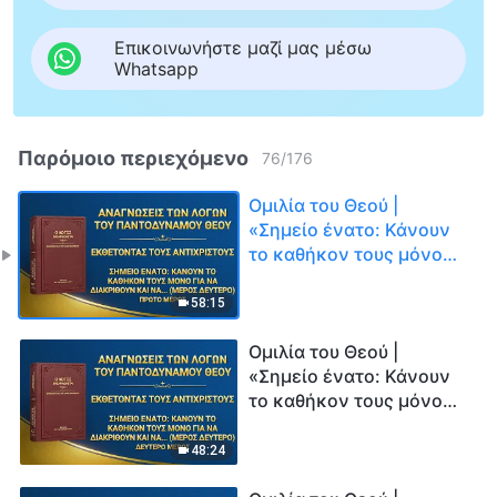
Επικοινωνήστε μαζί μας μέσω
Whatsapp
Παρόμοιο περιεχόμενο
76
/
176
Ομιλία του Θεού |
«Σημείο ένατο: Κάνουν
το καθήκον τους μόνο
για να διακριθούν και να
τροφοδοτήσουν τα δικά
58:15
τους συμφέροντα και
φιλοδοξίες· ποτέ δεν
Ομιλία του Θεού |
λαμβάνουν υπόψη τα
«Σημείο ένατο: Κάνουν
συμφέροντα του οίκου
το καθήκον τους μόνο
του Θεού, και μάλιστα
για να διακριθούν και να
ξεπουλάνε αυτά τα
τροφοδοτήσουν τα δικά
48:24
συμφέροντα με
τους συμφέροντα και