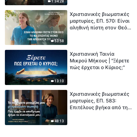
εισέρχεται σε μια
1:34:28
«περίοδο μαζικής
Χριστιανικές βιωματικές
εξαφάνισης». Οι
μαρτυρίες, ΕΠ. 570: Είναι
καταστροφές χτυπούν.
αληθινή πίστη στον Θεό
Ξεκινά η αντίστροφη
το να επιζητάς μόνο την
μέτρηση για την
απόλαυση της χάρης;
ανθρωπότητα. Έχεις βρει
53:58
τρόπο να επιβιώσεις;
Χριστιανική Ταινία
Μικρού Μήκους | "Ξέρετε
πώς έρχεται ο Κύριος;"
13:10
Χριστιανικές βιωματικές
μαρτυρίες, ΕΠ. 583:
Επιτέλους βγήκα από τη
σκιά της κατωτερότητας
48:13