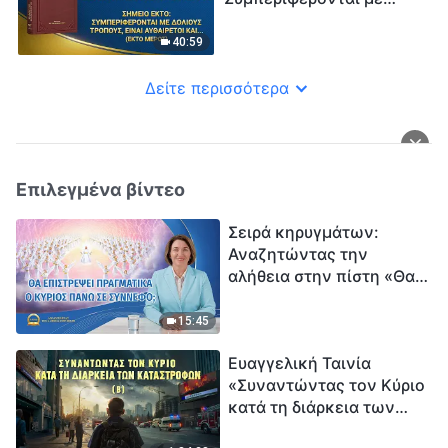
να τους υπακούσουν»
δόλιους τρόπους, είναι
(Πέμπτο Μέρος)
αυθαίρετοι και
40:59
δικτατορικοί, δεν
συναναστρέφονται ποτέ
Δείτε περισσότερα
με τους άλλους και
αναγκάζουν τους άλλους
να τους υπακούσουν»
(Έκτο Μέρος)
Επιλεγμένα βίντεο
Σειρά κηρυγμάτων:
Αναζητώντας την
αλήθεια στην πίστη «Θα
επιστρέψει πραγματικά ο
Κύριος πάνω σε
15:45
σύννεφο;»
Ευαγγελική Ταινία
«Συναντώντας τον Κύριο
κατά τη διάρκεια των
καταστροφών» (B) Η Γη