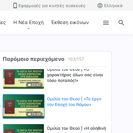
Εφαρμογές για κινητές συσκευές
Ελληνικά
Ομιλία του Θεού | «Ο
Σωτήρας έχει ήδη
επιστρέψει πάνω σε ένα
ίες
Η Νέα Εποχή
Έκθεση εικόνων
20:27
"λευκό σύννεφο"»
Ομιλία του Θεού | «Το έργο
της διάδοσης του ευαγγελίου
είναι επίσης το έργο της
19:45
σωτηρίας του ανθρώπου»
Παρόμοιο περιεχόμενο
103
/
157
Ομιλία του Θεού | «Ο
χαρακτήρας όλων σας είναι
τόσο ποταπός!»
23:07
Ομιλία του Θεού | «Το έργο
την Εποχή του Νόμου»
19:39
Ομιλία του Θεού | «Η αληθινή