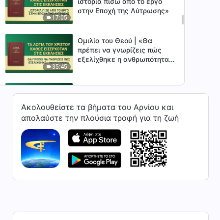
ιστορία πίσω από το έργο
στην Εποχή της Λύτρωσης»
17:05
Ομιλία του Θεού | «Θα
πρέπει να γνωρίζεις πώς
εξελίχθηκε η ανθρωπότητα
35:45
στο σύνολό της μέχρι την
σήμερον ημέρα» (Μέρος
πρώτο)
Ομιλία του Θεού | «Θα
πρέπει να γνωρίζεις πώς
Ακολουθείστε τα βήματα του Αρνίου και
εξελίχθηκε η ανθρωπότητα
50:45
απολαύστε την πλούσια τροφή για τη ζωή
στο σύνολό της μέχρι την
σήμερον ημέρα» (Μέρος
δεύτερο)
Ομιλία του Θεού |
«Ονομασίες και ταυτότητα»
(Μέρος πρώτο)
34:15
Ομιλία του Θεού |
«Ονομασίες και ταυτότητα»
(Μέρος δεύτερο)
35:11