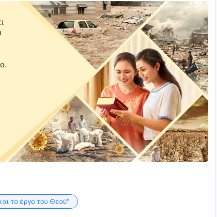
ι
υ
ε
ο.
και το έργο του Θεού"