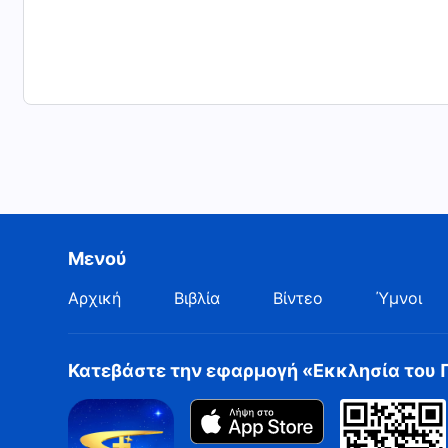
Μενού
Αρχική
Βιβλία
Βίντεο
Ύμνοι
Κατεβάστε την εφαρμογή «Εκκλησία του