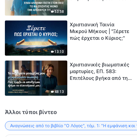
το να επιζητάς μόνο την
μέτρηση για την
απόλαυση της χάρης;
ανθρωπότητα. Έχεις βρει
53:58
τρόπο να επιβιώσεις;
Χριστιανική Ταινία
Μικρού Μήκους | "Ξέρετε
πώς έρχεται ο Κύριος;"
13:10
Χριστιανικές βιωματικές
μαρτυρίες, ΕΠ. 583:
Επιτέλους βγήκα από τη
σκιά της κατωτερότητας
48:13
Άλλοι τύποι βίντεο
Αναγνώσεις από το βιβλίο "Ο Λόγος", τόμ. 1: "Η εμφάνιση και