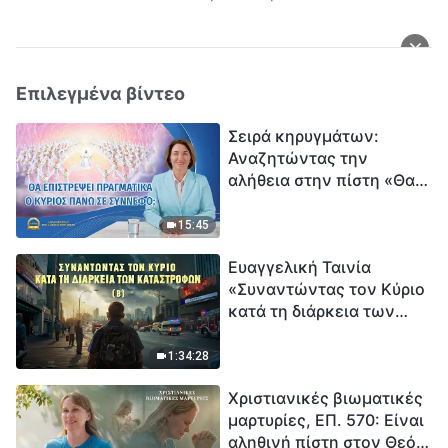
Επιλεγμένα βίντεο
Σειρά κηρυγμάτων:
Αναζητώντας την
αλήθεια στην πίστη «Θα
επιστρέψει πραγματικά ο
Κύριος πάνω σε
15:45
σύννεφο;»
Ευαγγελική Ταινία
«Συναντώντας τον Κύριο
κατά τη διάρκεια των
καταστροφών» (B) Η Γη
εισέρχεται σε μια
1:34:28
«περίοδο μαζικής
Χριστιανικές βιωματικές
εξαφάνισης». Οι
μαρτυρίες, ΕΠ. 570: Είναι
καταστροφές χτυπούν.
αληθινή πίστη στον Θεό
Ξεκινά η αντίστροφη