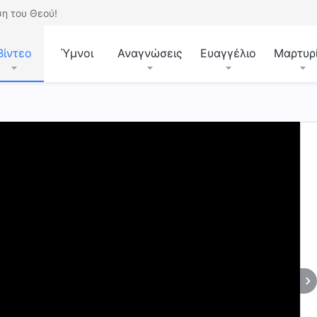
η του Θεού!
Βίντεο
Ύμνοι
Αναγνώσεις
Ευαγγέλιο
Μαρτυρ