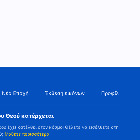
χριστιανών «Μια ιστορία
κηρύγματος σε έναν
43:37
πάστορα»
Μαρτυρία της εμπειρίας των
χριστιανών «Η εμπειρία μου
από τη διάδοση του
43:54
ευαγγελίου σε ένα σχολείο»
 Νέα Εποχή
Έκθεση εικόνων
Προφίλ
ου Θεού κατέρχεται
εού έχει κατέλθει στον κόσμο! Θέλετε να εισέλθετε στη
ύ;
Μάθετε περισσότερα