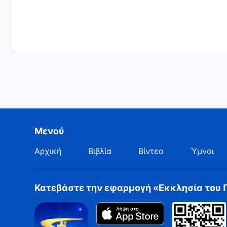
Μενού
Αρχική
Βιβλία
Βίντεο
Ύμνοι
Κατεβάστε την εφαρμογή «Εκκλησία του