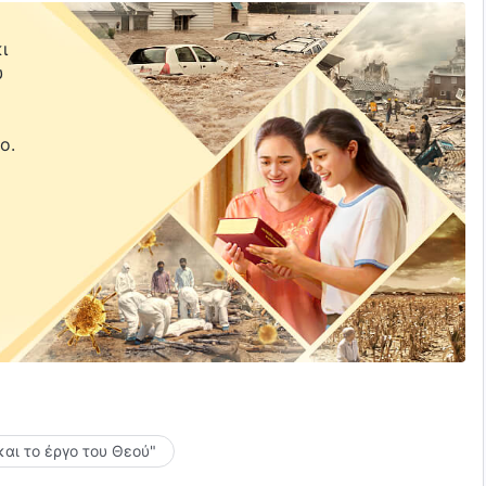
ι
υ
ε
ο.
και το έργο του Θεού"