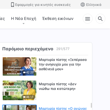
Εφαρμογές για κινητές συσκευές
Ελληνικά
Μαρτυρία πίστης «Τι
κρύβεται πίσω από τα
ίες
Η Νέα Εποχή
Έκθεση εικόνων
αισθήματα κατωτερότητας;»
50:35
Μαρτυρία πίστης «Η
προσγείωση φέρνει γαλήνη»
Παρόμοιο περιεχόμενο
53:24
291
/
577
Μαρτυρία πίστης «Ξεπέρασα
την ανησυχία μου για την
ασθένειά μου»
42:20
Μαρτυρία πίστης «Δεν
νιώθω πια κατώτερη»
46:11
Μαρτυρία πίστης «Ο αγώνας