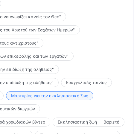
το να γνωρίζει κανείς τον Θεό"
λίες του Χριστού των Εσχάτων Ημερών"
 τους αντίχριστους"
ς των επικεφαλής και των εργατών"
την επιδίωξη της αλήθειας"
την επιδίωξη της αλήθειας"
Ευαγγελικές ταινίες
Μαρτυρίες για την εκκλησιαστική ζωή
κευτικών διωγμών
ιρά χορωδιακών βίντεο
Εκκλησιαστική ζωή — Βαριετέ