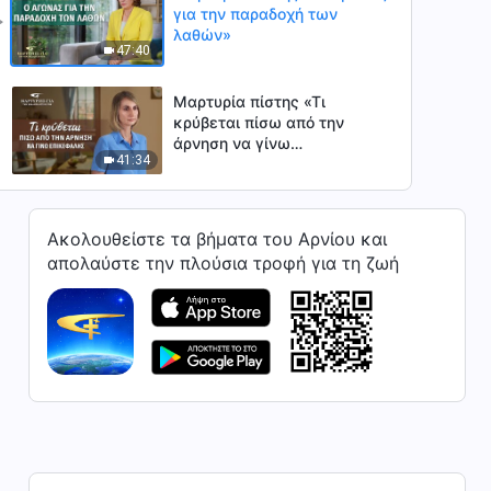
για την παραδοχή των
λαθών»
47:40
Μαρτυρία πίστης «Τι
κρύβεται πίσω από την
άρνηση να γίνω
41:34
επικεφαλής»
Μαρτυρία πίστης «Ο λόγος
που ήμουν τόσο
Ακολουθείστε τα βήματα του Αρνίου και
απασχολημένος»
απολαύστε την πλούσια τροφή για τη ζωή
40:21
Μαρτυρία πίστης «Τα
μαθήματα που πήρα από τις
αποτυχίες»
45:48
Μαρτυρία πίστης «Πώς
άφησα πίσω τα αρνητικά μου
συναισθήματα»
1:04:34