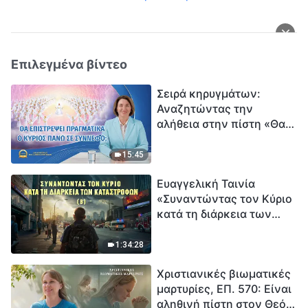
Επιλεγμένα βίντεο
Σειρά κηρυγμάτων:
Αναζητώντας την
αλήθεια στην πίστη «Θα
επιστρέψει πραγματικά ο
Κύριος πάνω σε
15:45
σύννεφο;»
Ευαγγελική Ταινία
«Συναντώντας τον Κύριο
κατά τη διάρκεια των
καταστροφών» (B) Η Γη
εισέρχεται σε μια
1:34:28
«περίοδο μαζικής
Χριστιανικές βιωματικές
εξαφάνισης». Οι
μαρτυρίες, ΕΠ. 570: Είναι
καταστροφές χτυπούν.
αληθινή πίστη στον Θεό
Ξεκινά η αντίστροφη