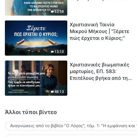
το να επιζητάς μόνο την
μέτρηση για την
απόλαυση της χάρης;
ανθρωπότητα. Έχεις βρει
53:58
τρόπο να επιβιώσεις;
Χριστιανική Ταινία
Μικρού Μήκους | "Ξέρετε
πώς έρχεται ο Κύριος;"
13:10
Χριστιανικές βιωματικές
μαρτυρίες, ΕΠ. 583:
Επιτέλους βγήκα από τη
σκιά της κατωτερότητας
48:13
Άλλοι τύποι βίντεο
Αναγνώσεις από το βιβλίο "Ο Λόγος", τόμ. 1: "Η εμφάνιση και