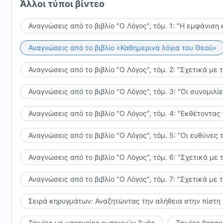
Άλλοι τύποι βίντεο
όσοι έχουν δει τον Χριστό, έχουν ακούσει τον λόγο
δεχτούν το έργο Του. Αυτό δεν συμβαίνει επειδή η 
Αναγνώσεις από το βιβλίο "Ο Λόγος", τόμ. 1: "Η εμφάνιση 
δεν είναι του γούστου του ανθρώπου; Όσοι θα δέχον
αντιμετωπίζουν τέτοιες δυσκολίες, καθώς θα δέχοντ
Αναγνώσεις από το βιβλίο «Καθημερινά λόγια του Θεού»
την κανονική ανθρώπινη φύση του Χριστού. Ο άνθρωπ
τον Θεό, αντιθέτως Τον ελέγχει εξονυχιστικά. Αυτό 
Αναγνώσεις από το βιβλίο "Ο Λόγος", τόμ. 2: "Σχετικά με 
εμφάνισή Του και αδυνατεί να αναγνωρίσει την υπόσ
Αναγνώσεις από το βιβλίο "Ο Λόγος", τόμ. 3: "Οι συνομι
άνθρωπος αγνοήσει την εμφάνιση του Χριστού ή απο
αντιθέτως μιλά μόνο για τη θεϊκή Του φύση, της οπο
Αναγνώσεις από το βιβλίο "Ο Λόγος", τόμ. 4: "Εκθέτοντας
άνθρωπο, τότε οι έννοιες του ανθρώπου θα ελαττωθ
απαλειφθούν όλες οι δυσκολίες του.
Αναγνώσεις από το βιβλίο "Ο Λόγος", τόμ. 5: "Οι ευθύνε
Αναγνώσεις από το βιβλίο "Ο Λόγος", τόμ. 6: "Σχετικά με 
Αναγνώσεις από το βιβλίο "Ο Λόγος", τόμ. 7: "Σχετικά με 
Σειρά κηρυγμάτων: Αναζητώντας την αλήθεια στην πίστη
Ταινίες με μαρτυρίες εμπειριών ζωής
Ταινίες θρησ