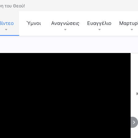
η του Θεού!
Βίντεο
Ύμνοι
Αναγνώσεις
Ευαγγέλιο
Μαρτυρ