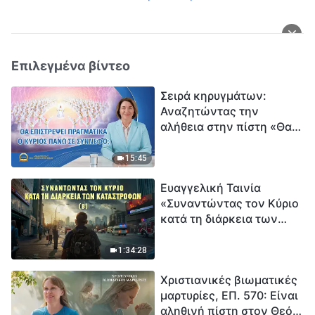
Επιλεγμένα βίντεο
Σειρά κηρυγμάτων:
Αναζητώντας την
αλήθεια στην πίστη «Θα
επιστρέψει πραγματικά ο
Κύριος πάνω σε
15:45
σύννεφο;»
Ευαγγελική Ταινία
«Συναντώντας τον Κύριο
κατά τη διάρκεια των
καταστροφών» (B) Η Γη
εισέρχεται σε μια
1:34:28
«περίοδο μαζικής
Χριστιανικές βιωματικές
εξαφάνισης». Οι
μαρτυρίες, ΕΠ. 570: Είναι
καταστροφές χτυπούν.
αληθινή πίστη στον Θεό
Ξεκινά η αντίστροφη