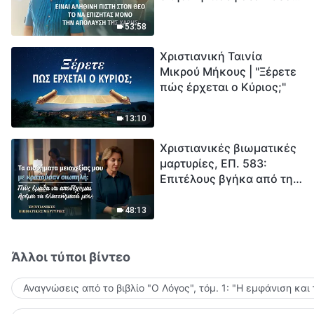
το να επιζητάς μόνο την
μέτρηση για την
απόλαυση της χάρης;
ανθρωπότητα. Έχεις βρει
53:58
τρόπο να επιβιώσεις;
Χριστιανική Ταινία
Μικρού Μήκους | "Ξέρετε
πώς έρχεται ο Κύριος;"
13:10
Χριστιανικές βιωματικές
μαρτυρίες, ΕΠ. 583:
Επιτέλους βγήκα από τη
σκιά της κατωτερότητας
48:13
Άλλοι τύποι βίντεο
Αναγνώσεις από το βιβλίο "Ο Λόγος", τόμ. 1: "Η εμφάνιση και