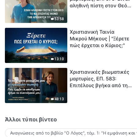
αληθινή πίστη στον Θεό
Ξεκινά η αντίστροφη
το να επιζητάς μόνο την
μέτρηση για την
απόλαυση της χάρης;
ανθρωπότητα. Έχεις βρει
53:58
τρόπο να επιβιώσεις;
Χριστιανική Ταινία
Μικρού Μήκους | "Ξέρετε
πώς έρχεται ο Κύριος;"
13:10
Χριστιανικές βιωματικές
μαρτυρίες, ΕΠ. 583:
Επιτέλους βγήκα από τη
σκιά της κατωτερότητας
48:13
Άλλοι τύποι βίντεο
Αναγνώσεις από το βιβλίο "Ο Λόγος", τόμ. 1: "Η εμφάνιση και