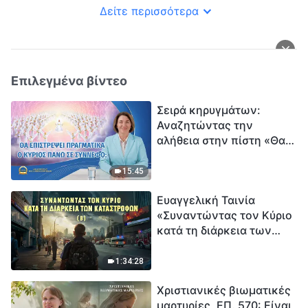
Δείτε περισσότερα
Επιλεγμένα βίντεο
Σειρά κηρυγμάτων:
Αναζητώντας την
αλήθεια στην πίστη «Θα
επιστρέψει πραγματικά ο
Κύριος πάνω σε
15:45
σύννεφο;»
Ευαγγελική Ταινία
«Συναντώντας τον Κύριο
κατά τη διάρκεια των
καταστροφών» (B) Η Γη
εισέρχεται σε μια
1:34:28
«περίοδο μαζικής
Χριστιανικές βιωματικές
εξαφάνισης». Οι
μαρτυρίες, ΕΠ. 570: Είναι
καταστροφές χτυπούν.