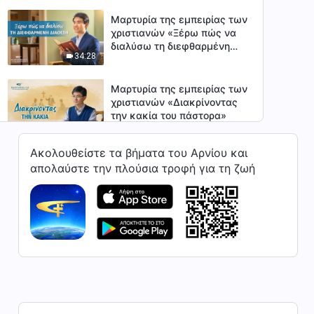
Μαρτυρία της εμπειρίας των
χριστιανών «Ξέρω πώς να
διαλύσω τη διεφθαρμένη
34:28
διάθεση»
Μαρτυρία της εμπειρίας των
χριστιανών «Διακρίνοντας
την κακία του πάστορα»
32:54
Ακολουθείστε τα βήματα του Αρνίου και
Μαρτυρία πίστης «Τι βίωσα
απολαύστε την πλούσια τροφή για τη ζωή
καθώς ερευνούσα την
αληθινή οδό»
48:24
Μαρτυρία της εμπειρίας των
χριστιανών «Η αφύπνιση
μιας σκλάβας του χρήματος»
33:08
Μαρτυρία της εμπειρίας των
χριστιανών «Η αλήθεια δεν