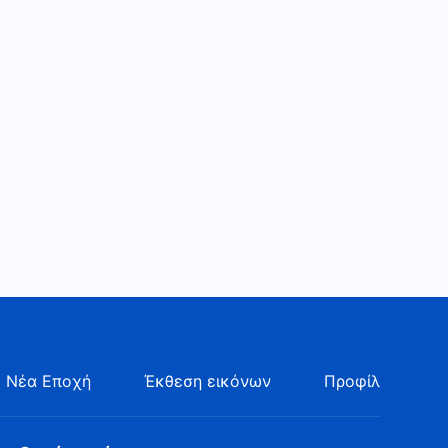
Μαρτυρία της εμπειρίας των
χριστιανών «Αρπάχτηκα
ενώπιον του Θεού»
28:30
Μαρτυρία της εμπειρίας των
χριστιανών «Ξεφεύγοντας
από τον κυκεώνα των
28:33
διαδόσεων»
Μαρτυρία της εμπειρίας των
χριστιανών «Μια πνευματική
μάχη μέσα στην οικογένεια»
24:24
Μαρτυρία της εμπειρίας των
χριστιανών «Είδα το ανοιχτό
βιβλίο»
28:32
 Νέα Εποχή
Έκθεση εικόνων
Προφίλ
Μαρτυρία της εμπειρίας των
χριστιανών «Κερδίζοντας