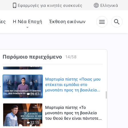
υποδέχτηκα τον Κύριο» (Α')
Εφαρμογές για κινητές συσκευές
Ελληνικά
35:50
ίες
Η Νέα Εποχή
Έκθεση εικόνων
Μαρτυρία πίστης «Μια
"κλεμμένη" ευλογία»
44:57
Μαρτυρία πίστης «Ποιος μου
στέκεται εμπόδιο στο
Παρόμοιο περιεχόμενο
14
/
58
μονοπάτι προς τη βασιλεία
29:53
των ουρανών;» (B')
Μαρτυρία πίστης «Ποιος μου
στέκεται εμπόδιο στο
μονοπάτι προς τη βασιλεία
26:07
των ουρανών;» (Α')
Μαρτυρία πίστης «Το
μονοπάτι προς τη βασιλεία
του Θεού δεν είναι πάντοτε
32:15
ομαλό» (Α')