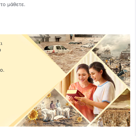
το μάθετε.
ι
υ
ε
ο.