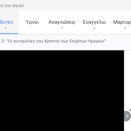
η του Θεού!
Βίντεο
Ύμνοι
Αναγνώσεις
Ευαγγέλιο
Μαρτυρ
. 3: "Οι συνομιλίες του Χριστού των Εσχάτων Ημερών"