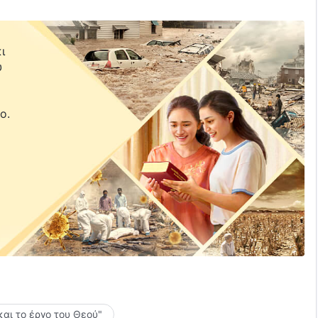
ι
υ
ε
ο.
και το έργο του Θεού"