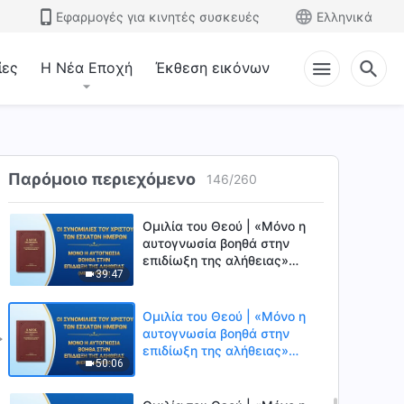
46:56
(Μέρος δεύτερο)
Εφαρμογές για κινητές συσκευές
Ελληνικά
Ομιλία του Θεού | «Μόνο
επιδιώκοντας την αλήθεια
ίες
Η Νέα Εποχή
Έκθεση εικόνων
μπορεί κανείς να διαλύσει
1:10:25
τις αντιλήψεις και τις
παρανοήσεις του για τον
Θεό» (Μέρος πρώτο)
Ομιλία του Θεού | «Μόνο
επιδιώκοντας την αλήθεια
μπορεί κανείς να διαλύσει
Παρόμοιο περιεχόμενο
146
/
260
1:17:07
τις αντιλήψεις και τις
παρανοήσεις του για τον
Θεό» (Μέρος δεύτερο)
Ομιλία του Θεού | «Μόνο η
αυτογνωσία βοηθά στην
επιδίωξη της αλήθειας»
39:47
(Μέρος πρώτο)
Ομιλία του Θεού | «Μόνο η
αυτογνωσία βοηθά στην
επιδίωξη της αλήθειας»
50:06
(Μέρος δεύτερο)