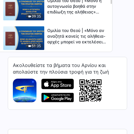
Ομιλία του Θεού | «Μόνο η
αυτογνωσία βοηθά στην
επιδίωξη της αλήθειας»
39:35
(Μέρος τρίτο)
Ομιλία του Θεού | «Μόνο αν
αναζητά κανείς τις αλήθεια-
αρχές μπορεί να εκτελέσει
51:35
καλά το καθήκον του»
(Μέρος πρώτο)
Ομιλία του Θεού | «Μόνο αν
Ακολουθείστε τα βήματα του Αρνίου και
αναζητά κανείς τις αλήθεια-
αρχές μπορεί να εκτελέσει
απολαύστε την πλούσια τροφή για τη ζωή
1:03:38
καλά το καθήκον του»
(Μέρος δεύτερο)
Ομιλία του Θεού | «Μόνο αν
αναζητά κανείς τις αλήθεια-
αρχές μπορεί να εκτελέσει
47:15
καλά το καθήκον του»
(Μέρος τρίτο)
Ομιλία του Θεού | «Η στάση
που θα πρέπει να έχει ο
άνθρωπος απέναντι στον