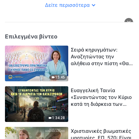
Δείτε περισσότερα
Επιλεγμένα βίντεο
Σειρά κηρυγμάτων:
Αναζητώντας την
αλήθεια στην πίστη «Θα
επιστρέψει πραγματικά ο
Κύριος πάνω σε
15:45
σύννεφο;»
Ευαγγελική Ταινία
«Συναντώντας τον Κύριο
κατά τη διάρκεια των
καταστροφών» (B) Η Γη
εισέρχεται σε μια
1:34:28
«περίοδο μαζικής
Χριστιανικές βιωματικές
εξαφάνισης». Οι
μαρτυρίες, ΕΠ. 570: Είναι
καταστροφές χτυπούν.