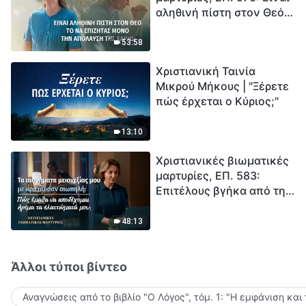
αληθινή πίστη στον Θεό
Ξεκινά η αντίστροφη
το να επιζητάς μόνο την
μέτρηση για την
απόλαυση της χάρης;
ανθρωπότητα. Έχεις βρει
53:58
τρόπο να επιβιώσεις;
Χριστιανική Ταινία
Μικρού Μήκους | "Ξέρετε
πώς έρχεται ο Κύριος;"
13:10
Χριστιανικές βιωματικές
μαρτυρίες, ΕΠ. 583:
Επιτέλους βγήκα από τη
σκιά της κατωτερότητας
48:13
Άλλοι τύποι βίντεο
Αναγνώσεις από το βιβλίο "Ο Λόγος", τόμ. 1: "Η εμφάνιση και