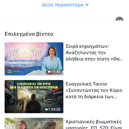
Δείτε περισσότερα
Επιλεγμένα βίντεο
Σειρά κηρυγμάτων:
Αναζητώντας την
αλήθεια στην πίστη «Θα
επιστρέψει πραγματικά ο
Κύριος πάνω σε
15:45
σύννεφο;»
Ευαγγελική Ταινία
«Συναντώντας τον Κύριο
κατά τη διάρκεια των
καταστροφών» (B) Η Γη
εισέρχεται σε μια
1:34:28
«περίοδο μαζικής
Χριστιανικές βιωματικές
εξαφάνισης». Οι
μαρτυρίες, ΕΠ. 570: Είναι
καταστροφές χτυπούν.