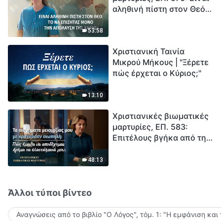
αληθινή πίστη στον Θεό
Ξεκινά η αντίστροφη
το να επιζητάς μόνο την
μέτρηση για την
απόλαυση της χάρης;
ανθρωπότητα. Έχεις βρει
53:58
τρόπο να επιβιώσεις;
Χριστιανική Ταινία
Μικρού Μήκους | "Ξέρετε
πώς έρχεται ο Κύριος;"
13:10
Χριστιανικές βιωματικές
μαρτυρίες, ΕΠ. 583:
Επιτέλους βγήκα από τη
σκιά της κατωτερότητας
48:13
Άλλοι τύποι βίντεο
Αναγνώσεις από το βιβλίο "Ο Λόγος", τόμ. 1: "Η εμφάνιση και