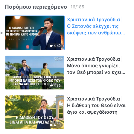
Παρόμοιο περιεχόμενο
16
/
185
Χριστιανικά Τραγούδια |
Ο Σατανάς ελέγχει τις
σκέψεις των ανθρώπων
με τη φήμη και το κέρδος
4:40
Χριστιανικά Τραγούδια |
Μόνο όποιος γνωρίζει
τον Θεό μπορεί να έχει
τον φόβο Του και να
αποφεύγει το κακό
4:36
Χριστιανικά Τραγούδια |
H διάθεση του Θεού είναι
άγια και αψεγάδιαστη
4:33