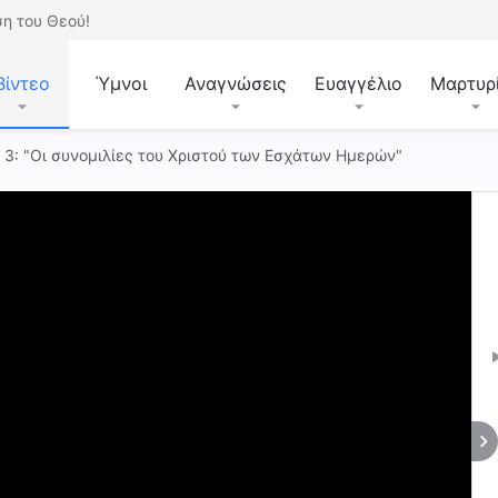
η του Θεού!
Βίντεο
Ύμνοι
Αναγνώσεις
Ευαγγέλιο
Μαρτυρ
. 3: "Οι συνομιλίες του Χριστού των Εσχάτων Ημερών"