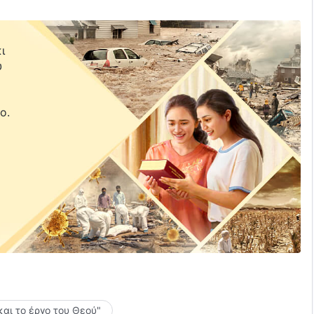
ι
υ
ε
ο.
και το έργο του Θεού"