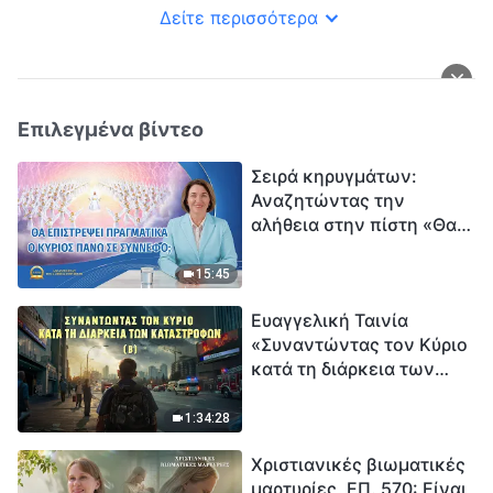
Δείτε περισσότερα
Επιλεγμένα βίντεο
Σειρά κηρυγμάτων:
Αναζητώντας την
αλήθεια στην πίστη «Θα
επιστρέψει πραγματικά ο
Κύριος πάνω σε
15:45
σύννεφο;»
Ευαγγελική Ταινία
«Συναντώντας τον Κύριο
κατά τη διάρκεια των
καταστροφών» (B) Η Γη
εισέρχεται σε μια
1:34:28
«περίοδο μαζικής
Χριστιανικές βιωματικές
εξαφάνισης». Οι
μαρτυρίες, ΕΠ. 570: Είναι
καταστροφές χτυπούν.