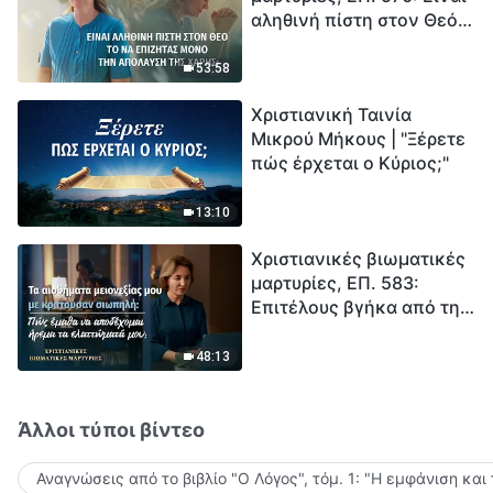
αληθινή πίστη στον Θεό
Ξεκινά η αντίστροφη
το να επιζητάς μόνο την
μέτρηση για την
απόλαυση της χάρης;
ανθρωπότητα. Έχεις βρει
53:58
τρόπο να επιβιώσεις;
Χριστιανική Ταινία
Μικρού Μήκους | "Ξέρετε
πώς έρχεται ο Κύριος;"
13:10
Χριστιανικές βιωματικές
μαρτυρίες, ΕΠ. 583:
Επιτέλους βγήκα από τη
σκιά της κατωτερότητας
48:13
Άλλοι τύποι βίντεο
Αναγνώσεις από το βιβλίο "Ο Λόγος", τόμ. 1: "Η εμφάνιση και