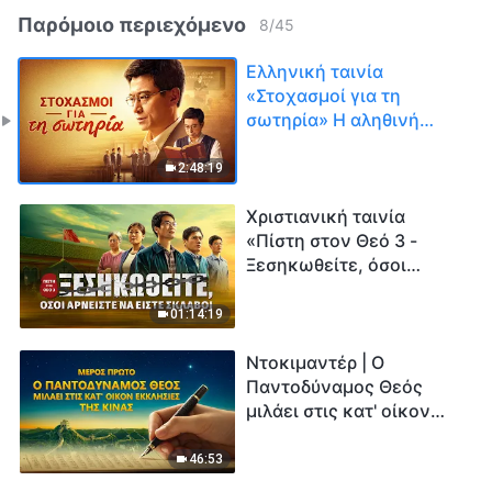
Παρόμοιο περιεχόμενο
8
/
45
Ελληνική ταινία
«Στοχασμοί για τη
σωτηρία» Η αληθινή
ιστορία ενός
εκκλησιαστικού
2:48:19
πρεσβύτερου
Χριστιανική ταινία
«Πίστη στον Θεό 3 -
Ξεσηκωθείτε, όσοι
αρνείστε να είστε
σκλάβοι»
01:14:19
Ντοκιμαντέρ | Ο
Παντοδύναμος Θεός
μιλάει στις κατ' οίκον
εκκλησίες της Κίνας
(Μέρος Πρώτο)
46:53