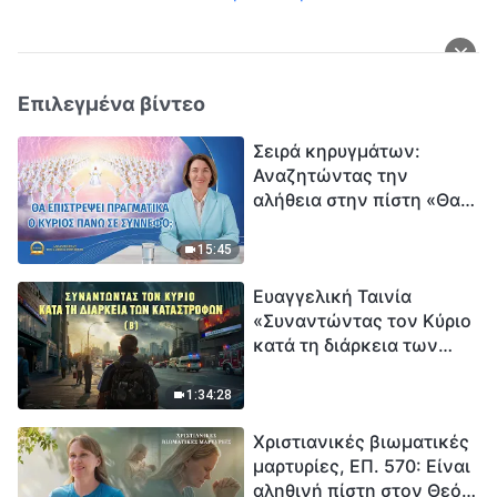
Επιλεγμένα βίντεο
Σειρά κηρυγμάτων:
Αναζητώντας την
αλήθεια στην πίστη «Θα
επιστρέψει πραγματικά ο
Κύριος πάνω σε
15:45
σύννεφο;»
Ευαγγελική Ταινία
«Συναντώντας τον Κύριο
κατά τη διάρκεια των
καταστροφών» (B) Η Γη
εισέρχεται σε μια
1:34:28
«περίοδο μαζικής
Χριστιανικές βιωματικές
εξαφάνισης». Οι
μαρτυρίες, ΕΠ. 570: Είναι
καταστροφές χτυπούν.
αληθινή πίστη στον Θεό
Ξεκινά η αντίστροφη