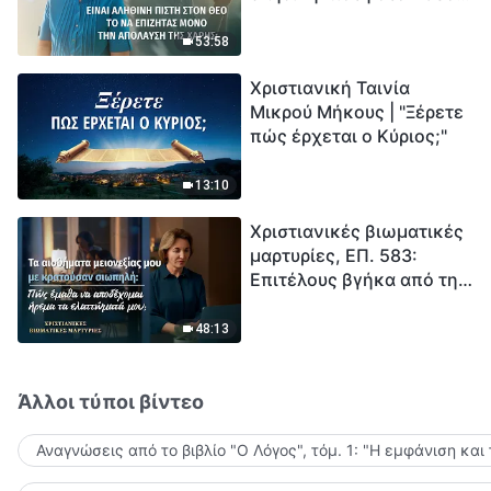
το να επιζητάς μόνο την
μέτρηση για την
απόλαυση της χάρης;
ανθρωπότητα. Έχεις βρει
53:58
τρόπο να επιβιώσεις;
Χριστιανική Ταινία
Μικρού Μήκους | "Ξέρετε
πώς έρχεται ο Κύριος;"
13:10
Χριστιανικές βιωματικές
μαρτυρίες, ΕΠ. 583:
Επιτέλους βγήκα από τη
σκιά της κατωτερότητας
48:13
Άλλοι τύποι βίντεο
Αναγνώσεις από το βιβλίο "Ο Λόγος", τόμ. 1: "Η εμφάνιση και