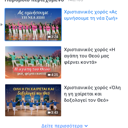
Χριστιανικός χορός «Ας
υμνήσουμε τη νέα ζωή»
3:24
Χριστιανικός χορός «H
αγάπη του Θεού μας
φέρνει κοντά»
4:25
Χριστιανικός χορός «Όλη
η γη χαίρεται και
δοξολογεί τον Θεό»
3:43
Δείτε περισσότερα