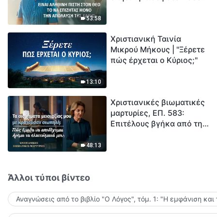
το να επιζητάς μόνο την
μέτρηση για την
απόλαυση της χάρης;
ανθρωπότητα. Έχεις βρει
53:58
τρόπο να επιβιώσεις;
Χριστιανική Ταινία
Μικρού Μήκους | "Ξέρετε
πώς έρχεται ο Κύριος;"
13:10
Χριστιανικές βιωματικές
μαρτυρίες, ΕΠ. 583:
Επιτέλους βγήκα από τη
σκιά της κατωτερότητας
48:13
Άλλοι τύποι βίντεο
Αναγνώσεις από το βιβλίο "Ο Λόγος", τόμ. 1: "Η εμφάνιση και