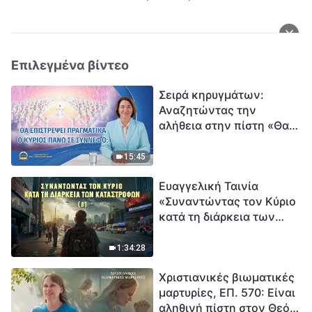
Επιλεγμένα βίντεο
Σειρά κηρυγμάτων:
Αναζητώντας την
αλήθεια στην πίστη «Θα
επιστρέψει πραγματικά ο
Κύριος πάνω σε
15:45
σύννεφο;»
Ευαγγελική Ταινία
«Συναντώντας τον Κύριο
κατά τη διάρκεια των
καταστροφών» (B) Η Γη
εισέρχεται σε μια
1:34:28
«περίοδο μαζικής
Χριστιανικές βιωματικές
εξαφάνισης». Οι
μαρτυρίες, ΕΠ. 570: Είναι
καταστροφές χτυπούν.
αληθινή πίστη στον Θεό
Ξεκινά η αντίστροφη