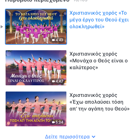
Χριστιανικός χορός «Το
μέγα έργο του Θεού έχει
ολοκληρωθεί»
4:43
Χριστιανικός χορός
«Μονάχα ο Θεός είναι ο
καλύτερος»
4:47
Χριστιανικός χορός
«Έχω απολαύσει τόση
απ' την αγάπη του Θεού»
5:34
Δείτε περισσότερα