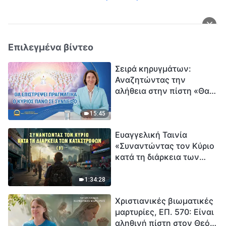
Επιλεγμένα βίντεο
Σειρά κηρυγμάτων:
Αναζητώντας την
αλήθεια στην πίστη «Θα
επιστρέψει πραγματικά ο
Κύριος πάνω σε
15:45
σύννεφο;»
Ευαγγελική Ταινία
«Συναντώντας τον Κύριο
κατά τη διάρκεια των
καταστροφών» (B) Η Γη
εισέρχεται σε μια
1:34:28
«περίοδο μαζικής
Χριστιανικές βιωματικές
εξαφάνισης». Οι
μαρτυρίες, ΕΠ. 570: Είναι
καταστροφές χτυπούν.
αληθινή πίστη στον Θεό
Ξεκινά η αντίστροφη