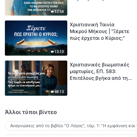
το να επιζητάς μόνο την
μέτρηση για την
απόλαυση της χάρης;
ανθρωπότητα. Έχεις βρει
53:58
τρόπο να επιβιώσεις;
Χριστιανική Ταινία
Μικρού Μήκους | "Ξέρετε
πώς έρχεται ο Κύριος;"
13:10
Χριστιανικές βιωματικές
μαρτυρίες, ΕΠ. 583:
Επιτέλους βγήκα από τη
σκιά της κατωτερότητας
48:13
Άλλοι τύποι βίντεο
Αναγνώσεις από το βιβλίο "Ο Λόγος", τόμ. 1: "Η εμφάνιση και