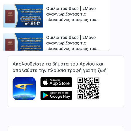
Ομιλία του Θεού | «Μόνο
αναγνωρίζοντας τις
πλανεμένες απόψεις του
1:04:47
μπορεί κανείς να αλλάξει
πραγματικά» (Μέρος πρώτο)
Ομιλία του Θεού | «Μόνο
αναγνωρίζοντας τις
πλανεμένες απόψεις του
56:06
μπορεί κανείς να αλλάξει
πραγματικά» (Μέρος
Ακολουθείστε τα βήματα του Αρνίου και
δεύτερο)
Ομιλία του Θεού | «Μόνο με
απολαύστε την πλούσια τροφή για τη ζωή
αληθινή υποταγή μπορεί
κανείς να έχει αληθινή
1:01:42
εμπιστοσύνη» (Μέρος
πρώτο)
Ομιλία του Θεού | «Μόνο με
αληθινή υποταγή μπορεί
κανείς να έχει αληθινή
44:39
εμπιστοσύνη» (Μέρος
δεύτερο)
Ομιλία του Θεού | «Μόνο με
αληθινή υποταγή μπορεί