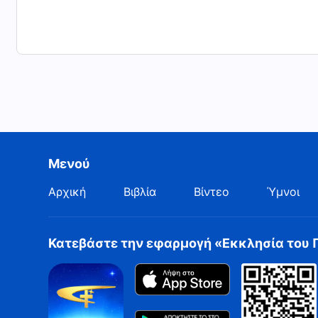
Μενού
Αρχική
Βιβλία
Βίντεο
Ύμνοι
Κατεβάστε την εφαρμογή «Εκκλησία του