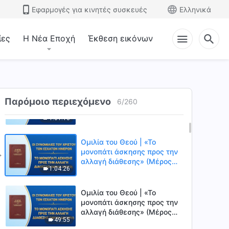
είναι κανείς ειλικρινής»
Εφαρμογές για κινητές συσκευές
Ελληνικά
55:23
(Μέρος πρώτο)
ίες
Η Νέα Εποχή
Έκθεση εικόνων
Ομιλία του Θεού | «Η πιο
θεμελιώδης άσκηση του να
είναι κανείς ειλικρινής»
1:03:08
(Μέρος δεύτερο)
Ομιλία του Θεού | «Η πιο
Παρόμοιο περιεχόμενο
θεμελιώδης άσκηση του να
6
/
260
είναι κανείς ειλικρινής»
1:01:18
(Μέρος τρίτο)
Ομιλία του Θεού | «Το
μονοπάτι άσκησης προς την
αλλαγή διάθεσης» (Μέρος
1:04:26
πρώτο)
Ομιλία του Θεού | «Το
μονοπάτι άσκησης προς την
αλλαγή διάθεσης» (Μέρος
49:55
δεύτερο)