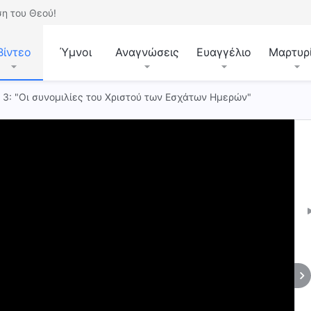
η του Θεού!
Βίντεο
Ύμνοι
Αναγνώσεις
Ευαγγέλιο
Μαρτυρ
. 3: "Οι συνομιλίες του Χριστού των Εσχάτων Ημερών"