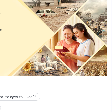
ι
υ
ε
ο.
και το έργο του Θεού"