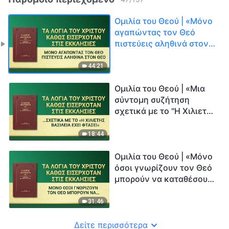
Ομιλία του Θεού | «Μόνο
αγαπώντας τον Θεό
πιστεύεις αληθινά στον
Θεό»
44:21
Ομιλία του Θεού | «Μια
σύντομη συζήτηση
σχετικά με το "Η Χιλιετής
Βασιλεία έχει φτάσει"»
18:44
Ομιλία του Θεού | «Μόνο
όσοι γνωρίζουν τον Θεό
μπορούν να καταθέσουν
μαρτυρία για τον Θεό»
31:46
Δείτε περισσότερα