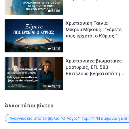
το να επιζητάς μόνο την
μέτρηση για την
απόλαυση της χάρης;
ανθρωπότητα. Έχεις βρει
53:58
τρόπο να επιβιώσεις;
Χριστιανική Ταινία
Μικρού Μήκους | "Ξέρετε
πώς έρχεται ο Κύριος;"
13:10
Χριστιανικές βιωματικές
μαρτυρίες, ΕΠ. 583:
Επιτέλους βγήκα από τη
σκιά της κατωτερότητας
48:13
Άλλοι τύποι βίντεο
Αναγνώσεις από το βιβλίο "Ο Λόγος", τόμ. 1: "Η εμφάνιση και