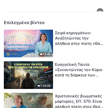
Επιλεγμένα βίντεο
Σειρά κηρυγμάτων:
Αναζητώντας την
αλήθεια στην πίστη «Θα
επιστρέψει πραγματικά ο
Κύριος πάνω σε
15:45
σύννεφο;»
Ευαγγελική Ταινία
«Συναντώντας τον Κύριο
κατά τη διάρκεια των
καταστροφών» (B) Η Γη
εισέρχεται σε μια
1:34:28
«περίοδο μαζικής
Χριστιανικές βιωματικές
εξαφάνισης». Οι
μαρτυρίες, ΕΠ. 570: Είναι
καταστροφές χτυπούν.
αληθινή πίστη στον Θεό
Ξεκινά η αντίστροφη