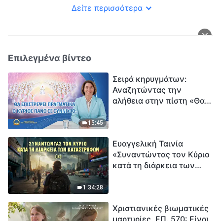
Δείτε περισσότερα
Επιλεγμένα βίντεο
Σειρά κηρυγμάτων:
Αναζητώντας την
αλήθεια στην πίστη «Θα
επιστρέψει πραγματικά ο
Κύριος πάνω σε
15:45
σύννεφο;»
Ευαγγελική Ταινία
«Συναντώντας τον Κύριο
κατά τη διάρκεια των
καταστροφών» (B) Η Γη
εισέρχεται σε μια
1:34:28
«περίοδο μαζικής
Χριστιανικές βιωματικές
εξαφάνισης». Οι
μαρτυρίες, ΕΠ. 570: Είναι
καταστροφές χτυπούν.