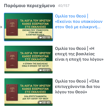
Παρόμοιο περιεχόμενο
40
/
157
Ομιλία του Θεού |
«Εκείνοι που υπακούουν
στον Θεό με ειλικρινή
καρδιά θα κερδηθούν
σίγουρα από τον Θεό»
30:18
Ομιλία του Θεού | «Η
εποχή της βασιλείας
είναι η εποχή του λόγου»
43:51
Ομιλία του Θεού | «Όλα
επιτυγχάνονται δια του
λόγου του Θεού»
58:45