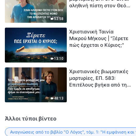
αληθινή πίστη στον Θεό
Ξεκινά η αντίστροφη
το να επιζητάς μόνο την
μέτρηση για την
απόλαυση της χάρης;
ανθρωπότητα. Έχεις βρει
53:58
τρόπο να επιβιώσεις;
Χριστιανική Ταινία
Μικρού Μήκους | "Ξέρετε
πώς έρχεται ο Κύριος;"
13:10
Χριστιανικές βιωματικές
μαρτυρίες, ΕΠ. 583:
Επιτέλους βγήκα από τη
σκιά της κατωτερότητας
48:13
Άλλοι τύποι βίντεο
Αναγνώσεις από το βιβλίο "Ο Λόγος", τόμ. 1: "Η εμφάνιση και