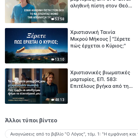
αληθινή πίστη στον Θεό
Ξεκινά η αντίστροφη
το να επιζητάς μόνο την
μέτρηση για την
απόλαυση της χάρης;
ανθρωπότητα. Έχεις βρει
53:58
τρόπο να επιβιώσεις;
Χριστιανική Ταινία
Μικρού Μήκους | "Ξέρετε
πώς έρχεται ο Κύριος;"
13:10
Χριστιανικές βιωματικές
μαρτυρίες, ΕΠ. 583:
Επιτέλους βγήκα από τη
σκιά της κατωτερότητας
48:13
Άλλοι τύποι βίντεο
Αναγνώσεις από το βιβλίο "Ο Λόγος", τόμ. 1: "Η εμφάνιση και