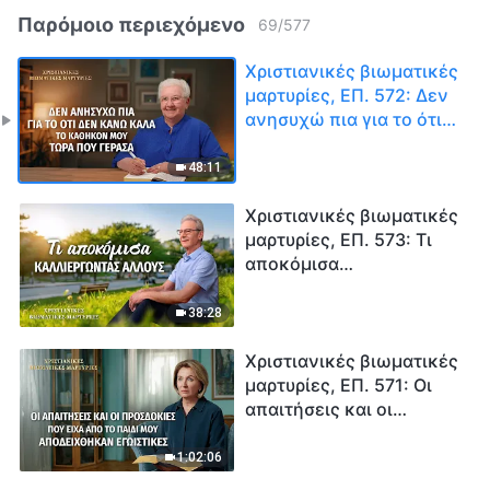
Παρόμοιο περιεχόμενο
69
/
577
Χριστιανικές βιωματικές
μαρτυρίες, ΕΠ. 572: Δεν
ανησυχώ πια για το ότι
δεν κάνω καλά το
καθήκον μου τώρα που
48:11
γέρασα
Χριστιανικές βιωματικές
μαρτυρίες, ΕΠ. 573: Τι
αποκόμισα
καλλιεργώντας άλλους
38:28
Χριστιανικές βιωματικές
μαρτυρίες, ΕΠ. 571: Οι
απαιτήσεις και οι
προσδοκίες που είχα από
το παιδί μου
1:02:06
αποδείχθηκαν