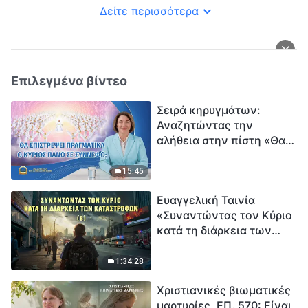
εγωιστικές
Δείτε περισσότερα
Επιλεγμένα βίντεο
Σειρά κηρυγμάτων:
Αναζητώντας την
αλήθεια στην πίστη «Θα
επιστρέψει πραγματικά ο
Κύριος πάνω σε
15:45
σύννεφο;»
Ευαγγελική Ταινία
«Συναντώντας τον Κύριο
κατά τη διάρκεια των
καταστροφών» (B) Η Γη
εισέρχεται σε μια
1:34:28
«περίοδο μαζικής
Χριστιανικές βιωματικές
εξαφάνισης». Οι
μαρτυρίες, ΕΠ. 570: Είναι
καταστροφές χτυπούν.