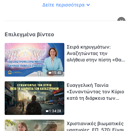
Δείτε περισσότερα
Επιλεγμένα βίντεο
Σειρά κηρυγμάτων:
Αναζητώντας την
αλήθεια στην πίστη «Θα
επιστρέψει πραγματικά ο
Κύριος πάνω σε
15:45
σύννεφο;»
Ευαγγελική Ταινία
«Συναντώντας τον Κύριο
κατά τη διάρκεια των
καταστροφών» (B) Η Γη
εισέρχεται σε μια
1:34:28
«περίοδο μαζικής
Χριστιανικές βιωματικές
εξαφάνισης». Οι
μαρτυρίες, ΕΠ. 570: Είναι
καταστροφές χτυπούν.