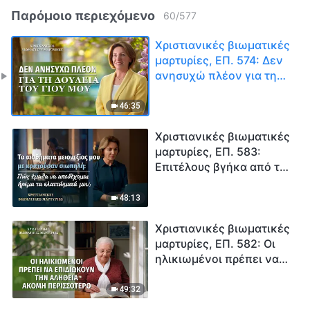
Παρόμοιο περιεχόμενο
60
/
577
Χριστιανικές βιωματικές
μαρτυρίες, ΕΠ. 574: Δεν
ανησυχώ πλέον για τη
δουλειά του γιου μου
46:35
Χριστιανικές βιωματικές
μαρτυρίες, ΕΠ. 583:
Επιτέλους βγήκα από τη
σκιά της κατωτερότητας
48:13
Χριστιανικές βιωματικές
μαρτυρίες, ΕΠ. 582: Οι
ηλικιωμένοι πρέπει να
επιδιώκουν την αλήθεια
ακόμη περισσότερο
49:32