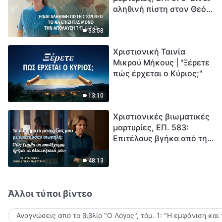
αληθινή πίστη στον Θεό
Ξεκινά η αντίστροφη
το να επιζητάς μόνο την
μέτρηση για την
απόλαυση της χάρης;
ανθρωπότητα. Έχεις βρει
53:58
τρόπο να επιβιώσεις;
Χριστιανική Ταινία
Μικρού Μήκους | "Ξέρετε
πώς έρχεται ο Κύριος;"
13:10
Χριστιανικές βιωματικές
μαρτυρίες, ΕΠ. 583:
Επιτέλους βγήκα από τη
σκιά της κατωτερότητας
48:13
Άλλοι τύποι βίντεο
Αναγνώσεις από το βιβλίο "Ο Λόγος", τόμ. 1: "Η εμφάνιση και