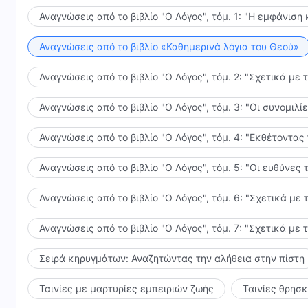
Αυτά είναι όλα όσα θα πρέπει να κατανοήσετε. Πρέπ
Αναγνώσεις από το βιβλίο "Ο Λόγος", τόμ. 1: "Η εμφάνιση 
νέο έργο και, παρόλο που δεν διαβάζεις τη Βίβλο, πρ
δεν το κάνεις, θα εξακολουθείς να λατρεύεις τη Βίβ
Αναγνώσεις από το βιβλίο «Καθημερινά λόγια του Θεού»
και να υποβληθείς σε νέες αλλαγές. Εφόσον υπάρχει
Αναγνώσεις από το βιβλίο "Ο Λόγος", τόμ. 2: "Σχετικά με 
κατώτερη, απαρχαιωμένη οδό; Εφόσον υπάρχουν νεότ
παλαιών ιστορικών καταγραφών; Οι νέες ομιλίες μπ
Αναγνώσεις από το βιβλίο "Ο Λόγος", τόμ. 3: "Οι συνομι
που αποδεικνύει ότι αυτό είναι το νέο έργο. Οι πα
χορτάσεις ούτε μπορούν να καλύψουν τις τρέχουσες
Αναγνώσεις από το βιβλίο "Ο Λόγος", τόμ. 4: "Εκθέτοντας
αποτελούν ιστορία και όχι το έργο του εδώ και τώρα
νέο έργο, όσο υψηλή κι αν είναι η οδός του παρελθ
Αναγνώσεις από το βιβλίο "Ο Λόγος", τόμ. 5: "Οι ευθύνε
των ανθρώπων και, ανεξάρτητα από την αξία της ως
Παρόλο που καταγράφεται στο «ιερό βιβλίο», η παλα
Αναγνώσεις από το βιβλίο "Ο Λόγος", τόμ. 6: "Σχετικά με 
καμία καταγραφή της στο «ιερό βιβλίο», η νέα οδός 
Αναγνώσεις από το βιβλίο "Ο Λόγος", τόμ. 7: "Σχετικά με 
σε σώσει και αυτή η οδός μπορεί να σε αλλάξει, διότ
Σειρά κηρυγμάτων: Αναζητώντας την αλήθεια στην πίστη
Ταινίες με μαρτυρίες εμπειριών ζωής
Ταινίες θρησ