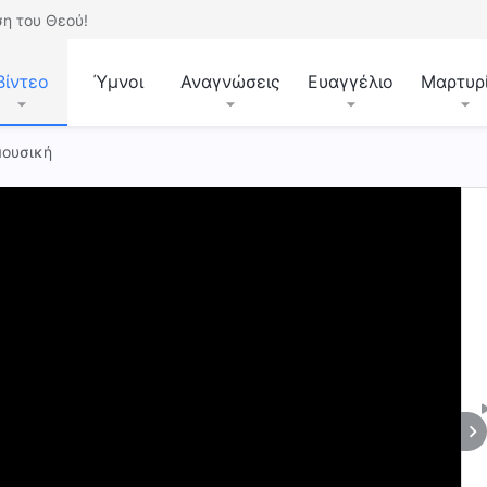
η του Θεού!
Βίντεο
Ύμνοι
Αναγνώσεις
Ευαγγέλιο
Μαρτυρ
μουσική