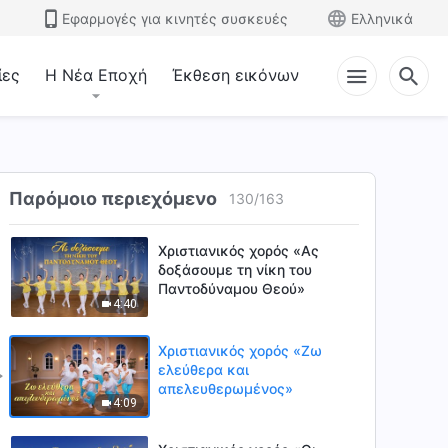
4:46
Εφαρμογές για κινητές συσκευές
Ελληνικά
Χριστιανικός χορός «Η
μεγαλύτερη ευτυχία
ίες
Η Νέα Εποχή
Έκθεση εικόνων
βρίσκεται στο ν' αγαπά
4:14
κανείς αληθινά τον Θεό»
Χριστιανικός χορός «Ας
δούμε ποιος καταθέτει καλή
μαρτυρία για τον Θεό»
Παρόμοιο περιεχόμενο
130
/
163
4:44
Χριστιανικός χορός «Ας
δοξάσουμε τη νίκη του
Παντοδύναμου Θεού»
4:40
Χριστιανικός χορός «Ζω
ελεύθερα και
απελευθερωμένος»
4:09