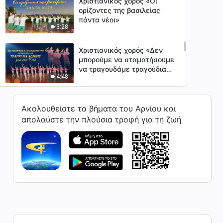
Χριστιανικός χορός «Οι
ορίζοντες της βασιλείας
πάντα νέοι»
3:28
Χριστιανικός χορός «Δεν
μπορούμε να σταματήσουμε
να τραγουδάμε τραγούδια
4:48
αγάπης για τον Θεό»
Χριστιανικός χορός «Ο Θεός
Ακολουθείστε τα βήματα του Αρνίου και
είναι στην καρδιά μου»
απολαύστε την πλούσια τροφή για τη ζωή
3:52
Χριστιανικός χορός «Η
βασιλεία του Χριστού έχει
πραγματοποιηθεί»
4:36
Χριστιανικός χορός «Ο Υιός
του Ανθρώπου έρχεται στη
γη»