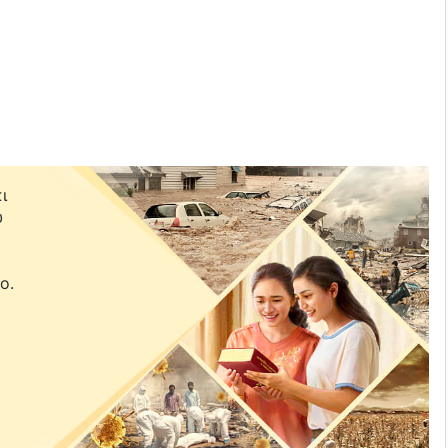
διά μου αντηχεί μουσική
ι
υ
ε
ο.
 χαρά·
 Παντοδύναμο Θεό.
ο
· παρά τα βάσανα, χαίρομαι.