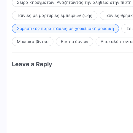
Σειρά κηρυγμάτων: Αναζητώντας την αλήθεια στην πίστη
και να Τον αφήσω να κερδίσει την καρδιά μου.
Ταινίες με μαρτυρίες εμπειριών ζωής
Ταινίες θρησ
Κοιτάξτε! Παντού ανθίζουν λουλούδια, μες στην καρ
Χορευτικές παραστάσεις με χορωδιακή μουσική
Σε
και τραγουδώ την αγάπη μου για τον Θεό.
Μουσικά βίντεο
Βίντεο ύμνων
Αποκαλύπτοντας
Από το "Ακολουθήστε τον Αμνό και τραγουδήστε νέα
Leave a Reply