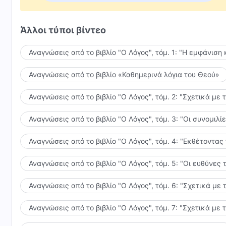
Είμαι ενθουσιασμένος και ιδιαίτερα συνεπαρμένος π
Άλλοι τύποι βίντεο
Πρέπει να ανταποδώσω την αγάπη του Θεού
Αναγνώσεις από το βιβλίο "Ο Λόγος", τόμ. 1: "Η εμφάνιση 
και να Τον αφήσω να κερδίσει την καρδιά μου.
Αναγνώσεις από το βιβλίο «Καθημερινά λόγια του Θεού»
Κοιτάξτε! Παντού ανθίζουν λουλούδια, μες στην καρ
και τραγουδώ την αγάπη μου για τον Θεό.
Αναγνώσεις από το βιβλίο "Ο Λόγος", τόμ. 2: "Σχετικά με 
III
Αναγνώσεις από το βιβλίο "Ο Λόγος", τόμ. 3: "Οι συνομι
Παντοδύναμε Θεέ, Εσύ μου έδωσες μια ευτυχισμένη
Αναγνώσεις από το βιβλίο "Ο Λόγος", τόμ. 4: "Εκθέτοντας
Αποχαιρέτησα τη διεφθαρμένη, εξαχρειωμένη και άδ
Αναγνώσεις από το βιβλίο "Ο Λόγος", τόμ. 5: "Οι ευθύνε
Παλεύω ν' αλλάξω τη διάθεσή μου, να βιώσω την κα
Αναγνώσεις από το βιβλίο "Ο Λόγος", τόμ. 6: "Σχετικά με 
και να κάνω ό,τι μπορώ στον οίκο του Θεού.
Αναγνώσεις από το βιβλίο "Ο Λόγος", τόμ. 7: "Σχετικά με 
Πρέπει να ανταποδώσω την αγάπη του Θεού