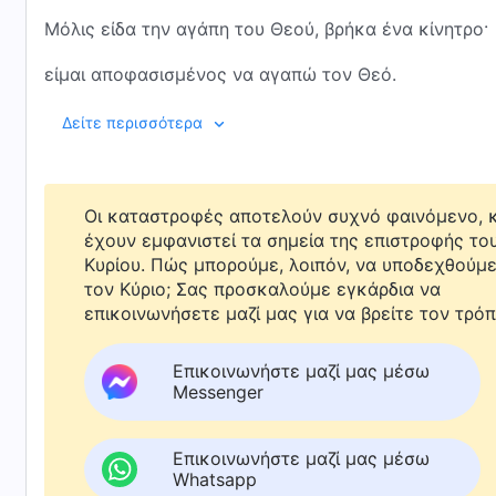
Μόλις είδα την αγάπη του Θεού, βρήκα ένα κίνητρο·
είμαι αποφασισμένος να αγαπώ τον Θεό.
Πρέπει να ανταποδώσω την αγάπη του Θεού
Δείτε περισσότερα
και να Τον αφήσω να κερδίσει την καρδιά μου.
Κοιτάξτε! Παντού ανθίζουν λουλούδια, μες στην καρ
Οι καταστροφές αποτελούν συχνό φαινόμενο, κ
έχουν εμφανιστεί τα σημεία της επιστροφής το
και τραγουδώ την αγάπη μου για τον Θεό.
Κυρίου. Πώς μπορούμε, λοιπόν, να υποδεχθούμ
τον Κύριο; Σας προσκαλούμε εγκάρδια να
II
επικοινωνήσετε μαζί μας για να βρείτε τον τρόπ
Όταν τρώω και πίνω τα λόγια του Θεού, πλημμυρίζω
Επικοινωνήστε μαζί μας μέσω
η αγάπη του Θεού μού δίνει ώθηση.
Messenger
Κατανοώ την αλήθεια, αγαπώ τον Θεό και υμνώ τον
Επικοινωνήστε μαζί μας μέσω
Whatsapp
Κάνω καλά το καθήκον μου και διαδίδω το
ευαγγέλι