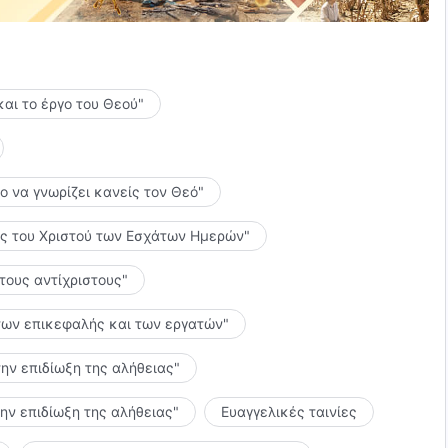
ου λέω ένα τραγούδι αγάπης.
και το έργο του Θεού"
διά μου αντηχεί μουσική
το να γνωρίζει κανείς τον Θεό"
λίες του Χριστού των Εσχάτων Ημερών"
 ζωή.
 τους αντίχριστους"
εια ζωή που ζούσα παλιά.
ς των επικεφαλής και των εργατών"
νονική ανθρώπινη φύση
την επιδίωξη της αλήθειας"
την επιδίωξη της αλήθειας"
Ευαγγελικές ταινίες