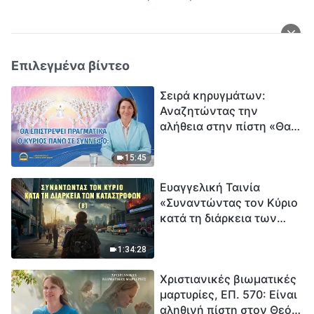
Επιλεγμένα βίντεο
Σειρά κηρυγμάτων:
Αναζητώντας την
αλήθεια στην πίστη «Θα
επιστρέψει πραγματικά ο
Κύριος πάνω σε
15:45
σύννεφο;»
Ευαγγελική Ταινία
«Συναντώντας τον Κύριο
κατά τη διάρκεια των
καταστροφών» (B) Η Γη
εισέρχεται σε μια
1:34:28
«περίοδο μαζικής
Χριστιανικές βιωματικές
εξαφάνισης». Οι
μαρτυρίες, ΕΠ. 570: Είναι
καταστροφές χτυπούν.
αληθινή πίστη στον Θεό
Ξεκινά η αντίστροφη