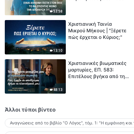
το να επιζητάς μόνο την
μέτρηση για την
απόλαυση της χάρης;
ανθρωπότητα. Έχεις βρει
53:58
τρόπο να επιβιώσεις;
Χριστιανική Ταινία
Μικρού Μήκους | "Ξέρετε
πώς έρχεται ο Κύριος;"
13:10
Χριστιανικές βιωματικές
μαρτυρίες, ΕΠ. 583:
Επιτέλους βγήκα από τη
σκιά της κατωτερότητας
48:13
Άλλοι τύποι βίντεο
Αναγνώσεις από το βιβλίο "Ο Λόγος", τόμ. 1: "Η εμφάνιση και