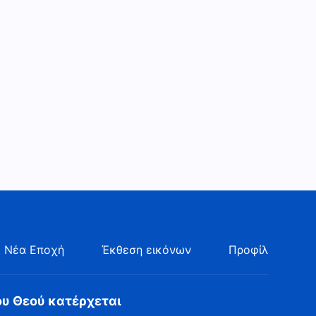
Καθημερινά λόγια του Θεού:
Γνωρίζοντας το έργο του
Θεού | Απόσπασμα 180
10:16
 Νέα Εποχή
Έκθεση εικόνων
Προφίλ
ου Θεού κατέρχεται