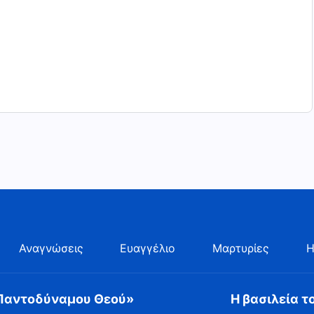
αποκριθεί στις απαιτήσεις του Δημιουργού, και σε
σε πέρας τη διακονία κάποιου. Στην έμφυτη ουσία του
 η διαχείρισή Του. Αλλά στον ενσαρκωμένο Θεό που
, έργο Του είναι να φέρει σε πέρας τη διακονία Του.
ς τη διακονία Του, κι αυτό που ο άνθρωπος μπορεί να
 της διαχείρισής Του και υπό την ηγεσία Του.
Αναγνώσεις
Ευαγγέλιο
Μαρτυρίες
Η
 Παντοδύναμου Θεού»
Η βασιλεία τ