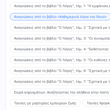
Εργάζονταν μόνον επειδή αναδείχτηκαν από τον Ιεχωβ
Αναγνώσεις από το βιβλίο "Ο Λόγος", τόμ. 1: "Η εμφάνιση 
Άγιο Πνεύμα ενσαρκώθηκε. Επομένως, παρόλο που ο
αυτοί οι υιοί του ανθρώπου και οι προφήτες της Ε
Αναγνώσεις από το βιβλίο «Καθημερινά λόγια του Θεού»
Θεού. Το ακριβώς αντίθετο συνέβη την Εποχή της Χά
Αναγνώσεις από το βιβλίο "Ο Λόγος", τόμ. 2: "Σχετικά με 
σωτηρίας και της κρίσης του ανθρώπου πραγματοποι
κι επομένως, δεν χρειαζόταν να αναδείξει ξανά προ
Αναγνώσεις από το βιβλίο "Ο Λόγος", τόμ. 3: "Οι συνομι
μέρους του. Στα μάτια του ανθρώπου, δεν υπάρχουν 
μέσων του έργου τους. Κι αυτός είναι ο λόγος που
Αναγνώσεις από το βιβλίο "Ο Λόγος", τόμ. 4: "Εκθέτοντας
Θεού με αυτό των προφητών και των υιών του ανθ
ουσιαστικά η ίδια μ’ εκείνη των προφητών και των 
Αναγνώσεις από το βιβλίο "Ο Λόγος", τόμ. 5: "Οι ευθύνε
ακόμη πιο συνηθισμένος και πιο αληθινός από τους 
ανίκανος να τους ξεχωρίσει. Ο άνθρωπος επικεντρώ
Αναγνώσεις από το βιβλίο "Ο Λόγος", τόμ. 6: "Σχετικά με 
ότι, παρόλο που κι οι δύο εργάστηκαν και μίλησαν, υ
Αναγνώσεις από το βιβλίο "Ο Λόγος", τόμ. 7: "Σχετικά με 
διάκρισης του ανθρώπου είναι πολύ φτωχή, ο άνθρωπο
ακόμα λιγότερο ικανός να ξεχωρίσει κάτι τόσο πολ
Σειρά κηρυγμάτων: Αναζητώντας την αλήθεια στην πίστη
που χρησιμοποιήθηκαν από το Άγιο Πνεύμα, ήταν όλ
εκτελέσει τη λειτουργία του ως δημιουργημένο ον, κα
Ταινίες με μαρτυρίες εμπειριών ζωής
Ταινίες θρησ
Ωστόσο, οι λόγοι και το έργο του ενσαρκωμένου Θεο