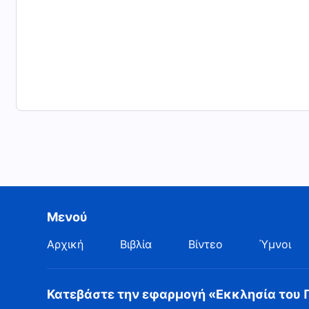
καθήκον του, εκτελεί την δική του υποχρέωση ν’ αντ
καμιά περίπτωση δεν μπορεί να θεωρηθεί ότι φέρει 
Θεού, δηλαδή στο Πνεύμα Του, έργο του Θεού είναι
φορά την εξωτερική μορφή του δημιουργημένου όντος
Ό,τι έργο κι αν εκτελεί, είναι για να φέρει σε πέρα
κάνει είναι να βάλει τα δυνατά του μέσα στο πλαίσιο
Μενού
Αρχική
Βιβλία
Βίντεο
Ύμνοι
Κατεβάστε την εφαρμογή «Εκκλησία του