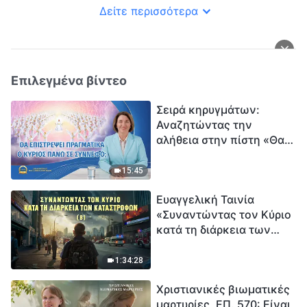
Δείτε περισσότερα
Επιλεγμένα βίντεο
Σειρά κηρυγμάτων:
Αναζητώντας την
αλήθεια στην πίστη «Θα
επιστρέψει πραγματικά ο
Κύριος πάνω σε
15:45
σύννεφο;»
Ευαγγελική Ταινία
«Συναντώντας τον Κύριο
κατά τη διάρκεια των
καταστροφών» (B) Η Γη
εισέρχεται σε μια
1:34:28
«περίοδο μαζικής
Χριστιανικές βιωματικές
εξαφάνισης». Οι
μαρτυρίες, ΕΠ. 570: Είναι
καταστροφές χτυπούν.