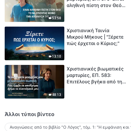
αληθινή πίστη στον Θεό
Ξεκινά η αντίστροφη
το να επιζητάς μόνο την
μέτρηση για την
απόλαυση της χάρης;
ανθρωπότητα. Έχεις βρει
53:58
τρόπο να επιβιώσεις;
Χριστιανική Ταινία
Μικρού Μήκους | "Ξέρετε
πώς έρχεται ο Κύριος;"
13:10
Χριστιανικές βιωματικές
μαρτυρίες, ΕΠ. 583:
Επιτέλους βγήκα από τη
σκιά της κατωτερότητας
48:13
Άλλοι τύποι βίντεο
Αναγνώσεις από το βιβλίο "Ο Λόγος", τόμ. 1: "Η εμφάνιση και