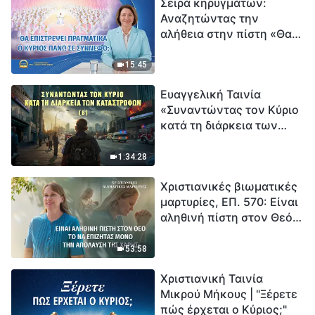
Σειρά κηρυγμάτων:
Αναζητώντας την
αλήθεια στην πίστη «Θα
επιστρέψει πραγματικά ο
Κύριος πάνω σε
15:45
σύννεφο;»
Ευαγγελική Ταινία
«Συναντώντας τον Κύριο
κατά τη διάρκεια των
καταστροφών» (B) Η Γη
εισέρχεται σε μια
1:34:28
«περίοδο μαζικής
Χριστιανικές βιωματικές
εξαφάνισης». Οι
μαρτυρίες, ΕΠ. 570: Είναι
καταστροφές χτυπούν.
αληθινή πίστη στον Θεό
Ξεκινά η αντίστροφη
το να επιζητάς μόνο την
μέτρηση για την
απόλαυση της χάρης;
ανθρωπότητα. Έχεις βρει
53:58
τρόπο να επιβιώσεις;
Χριστιανική Ταινία
Μικρού Μήκους | "Ξέρετε
πώς έρχεται ο Κύριος;"