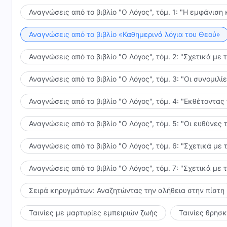
αληθείς, αλλά μετά, εν αγνοία σου, αναγνωρίζεις τη
Αναγνώσεις από το βιβλίο "Ο Λόγος", τόμ. 1: "Η εμφάνιση 
χαρακτήρες από αυτές και τις μετατρέπεις σε πράγμ
υποσυνείδητα γίνεσαι αποδέκτης αυτών των ιδεών κ
Αναγνώσεις από το βιβλίο «Καθημερινά λόγια του Θεού»
υποσυνείδητα βάζεις δαίμονες, τον Σατανά και είδωλ
Αναγνώσεις από το βιβλίο "Ο Λόγος", τόμ. 2: "Σχετικά με 
—πρόκειται πραγματικά για μάγια! Νιώθετε κι εσείς 
έχουν κάψει θυμιάματα και λατρέψει τον Βούδα; (Να
Αναγνώσεις από το βιβλίο "Ο Λόγος", τόμ. 3: "Οι συνομι
θυμιάματα και που λατρέψατε τον Βούδα; (Η
προσευ
να προσεύχεσαι στον Σατανά για ειρήνη; Ο Σατανάς φ
Αναγνώσεις από το βιβλίο "Ο Λόγος", τόμ. 4: "Εκθέτοντας
Αυτός ο τρόπος συμπεριφοράς είναι παράλογος, αδαή
ο Σατανάς είναι πώς να σε διαφθείρει, δεν μπορεί ν
Αναγνώσεις από το βιβλίο "Ο Λόγος", τόμ. 5: "Οι ευθύνε
δώσει είναι μια προσωρινή ανακούφιση. Αλλά πρέπει 
παραβείς τον όρκο που έκανες σε αυτόν, τότε θα δει
Αναγνώσεις από το βιβλίο "Ο Λόγος", τόμ. 6: "Σχετικά με 
στην πραγματικότητα, θέλει να σε ελέγξει. Όταν προ
Αναγνώσεις από το βιβλίο "Ο Λόγος", τόμ. 7: "Σχετικά με 
μόνο δεν πήρατε ειρήνη, αλλά, αντιθέτως, σας έφερ
απεριόριστο ωκεανό πικρίας. Δεν υπάρχει ειρήνη στη
Σειρά κηρυγμάτων: Αναζητώντας την αλήθεια στην πίστη
αλήθεια. Αυτή είναι η συνέπεια για την ανθρωπότητα
Ταινίες με μαρτυρίες εμπειριών ζωής
Ταινίες θρησ