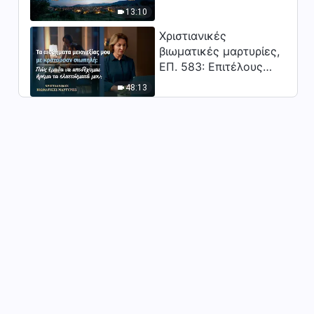
Κύριος;"
13:10
Καθημερινά λόγια του Θεού:
Γνωρίζοντας τον Θεό |
Χριστιανικές
Απόσπασμα 167
βιωματικές μαρτυρίες,
20:33
ΕΠ. 583: Επιτέλους
βγήκα από τη σκιά της
Καθημερινά λόγια του Θεού:
48:13
Γνωρίζοντας τον Θεό |
κατωτερότητας
Απόσπασμα 168
20:02
Καθημερινά λόγια του Θεού:
Γνωρίζοντας τον Θεό |
Απόσπασμα 169
12:09
Καθημερινά λόγια του Θεού:
Γνωρίζοντας τον Θεό |
Απόσπασμα 170
10:40
Καθημερινά λόγια του Θεού:
Γνωρίζοντας τον Θεό |