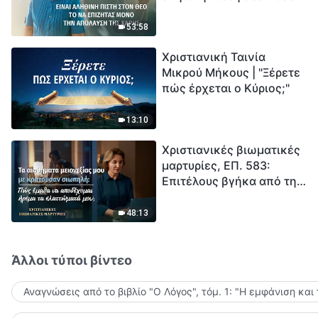
το να επιζητάς μόνο την
μέτρηση για την
απόλαυση της χάρης;
ανθρωπότητα. Έχεις βρει
53:58
τρόπο να επιβιώσεις;
Χριστιανική Ταινία
Μικρού Μήκους | "Ξέρετε
πώς έρχεται ο Κύριος;"
13:10
Χριστιανικές βιωματικές
μαρτυρίες, ΕΠ. 583:
Επιτέλους βγήκα από τη
σκιά της κατωτερότητας
48:13
Άλλοι τύποι βίντεο
Αναγνώσεις από το βιβλίο "Ο Λόγος", τόμ. 1: "Η εμφάνιση και