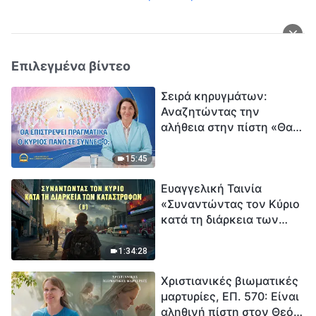
Επιλεγμένα βίντεο
Σειρά κηρυγμάτων:
Αναζητώντας την
αλήθεια στην πίστη «Θα
επιστρέψει πραγματικά ο
Κύριος πάνω σε
15:45
σύννεφο;»
Ευαγγελική Ταινία
«Συναντώντας τον Κύριο
κατά τη διάρκεια των
καταστροφών» (B) Η Γη
εισέρχεται σε μια
1:34:28
«περίοδο μαζικής
Χριστιανικές βιωματικές
εξαφάνισης». Οι
μαρτυρίες, ΕΠ. 570: Είναι
καταστροφές χτυπούν.
αληθινή πίστη στον Θεό
Ξεκινά η αντίστροφη