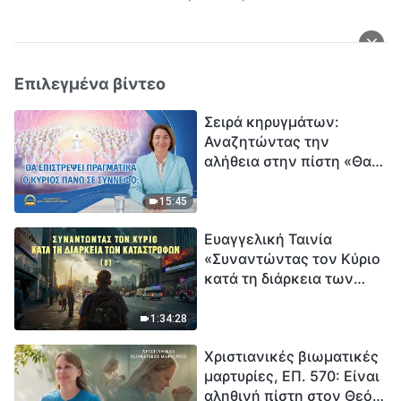
Επιλεγμένα βίντεο
Σειρά κηρυγμάτων:
Αναζητώντας την
αλήθεια στην πίστη «Θα
επιστρέψει πραγματικά ο
Κύριος πάνω σε
15:45
σύννεφο;»
Ευαγγελική Ταινία
«Συναντώντας τον Κύριο
κατά τη διάρκεια των
καταστροφών» (B) Η Γη
εισέρχεται σε μια
1:34:28
«περίοδο μαζικής
Χριστιανικές βιωματικές
εξαφάνισης». Οι
μαρτυρίες, ΕΠ. 570: Είναι
καταστροφές χτυπούν.
αληθινή πίστη στον Θεό
Ξεκινά η αντίστροφη