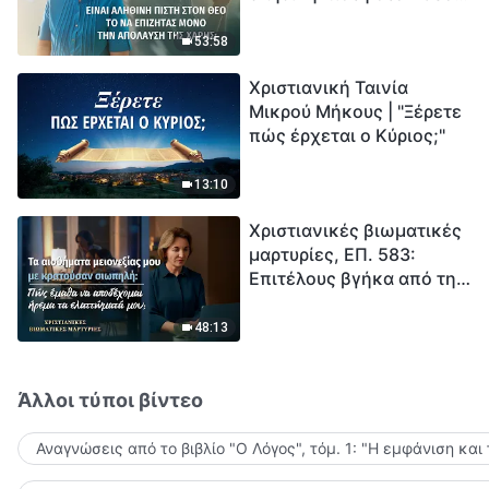
το να επιζητάς μόνο την
μέτρηση για την
απόλαυση της χάρης;
ανθρωπότητα. Έχεις βρει
53:58
τρόπο να επιβιώσεις;
Χριστιανική Ταινία
Μικρού Μήκους | "Ξέρετε
πώς έρχεται ο Κύριος;"
13:10
Χριστιανικές βιωματικές
μαρτυρίες, ΕΠ. 583:
Επιτέλους βγήκα από τη
σκιά της κατωτερότητας
48:13
Άλλοι τύποι βίντεο
Αναγνώσεις από το βιβλίο "Ο Λόγος", τόμ. 1: "Η εμφάνιση και