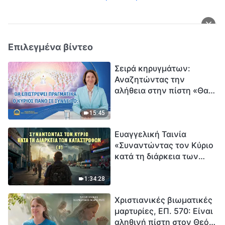
Επιλεγμένα βίντεο
Σειρά κηρυγμάτων:
Αναζητώντας την
αλήθεια στην πίστη «Θα
επιστρέψει πραγματικά ο
Κύριος πάνω σε
15:45
σύννεφο;»
Ευαγγελική Ταινία
«Συναντώντας τον Κύριο
κατά τη διάρκεια των
καταστροφών» (B) Η Γη
εισέρχεται σε μια
1:34:28
«περίοδο μαζικής
Χριστιανικές βιωματικές
εξαφάνισης». Οι
μαρτυρίες, ΕΠ. 570: Είναι
καταστροφές χτυπούν.
αληθινή πίστη στον Θεό
Ξεκινά η αντίστροφη