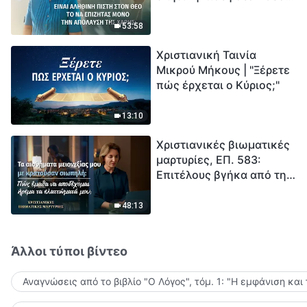
το να επιζητάς μόνο την
μέτρηση για την
απόλαυση της χάρης;
ανθρωπότητα. Έχεις βρει
53:58
τρόπο να επιβιώσεις;
Χριστιανική Ταινία
Μικρού Μήκους | "Ξέρετε
πώς έρχεται ο Κύριος;"
13:10
Χριστιανικές βιωματικές
μαρτυρίες, ΕΠ. 583:
Επιτέλους βγήκα από τη
σκιά της κατωτερότητας
48:13
Άλλοι τύποι βίντεο
Αναγνώσεις από το βιβλίο "Ο Λόγος", τόμ. 1: "Η εμφάνιση και