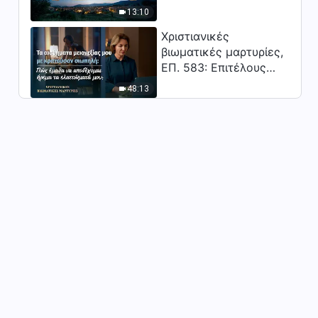
Κύριος;"
13:10
Καθημερινά λόγια του Θεού:
Γνωρίζοντας τον Θεό |
Χριστιανικές
Απόσπασμα 34
βιωματικές μαρτυρίες,
10:45
ΕΠ. 583: Επιτέλους
βγήκα από τη σκιά της
Καθημερινά λόγια του Θεού:
48:13
κατωτερότητας
Γνωρίζοντας τον Θεό |
Απόσπασμα 35
10:35
Καθημερινά λόγια του Θεού:
Γνωρίζοντας τον Θεό |
Απόσπασμα 36
15:37
Καθημερινά λόγια του Θεού:
Γνωρίζοντας τον Θεό |
Απόσπασμα 37
15:32
Καθημερινά λόγια του Θεού:
Γνωρίζοντας τον Θεό |