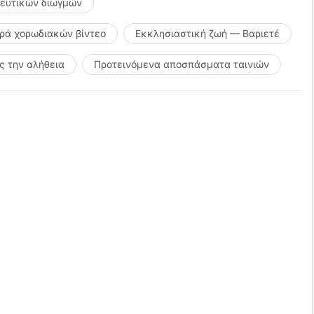
κευτικών διωγμών
ιρά χορωδιακών βίντεο
Εκκλησιαστική ζωή — Βαριετέ
 την αλήθεια
Προτεινόμενα αποσπάσματα ταινιών