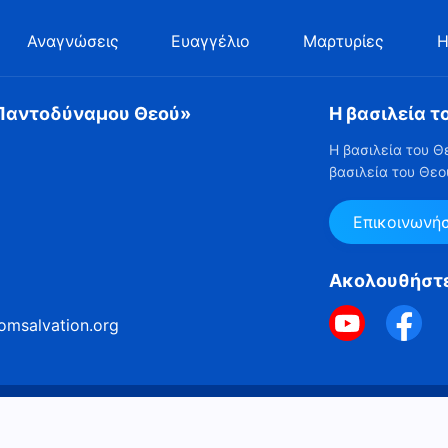
Αναγνώσεις
Ευαγγέλιο
Μαρτυρίες
Η
 Παντοδύναμου Θεού»
Η βασιλεία τ
Η βασιλεία του Θ
βασιλεία του Θεο
Επικοινωνή
Ακολουθήστ
omsalvation.org
Πολιτική για τα Cookies
ε την επιφύλαξη παντός νομίμου δικαιώματος.