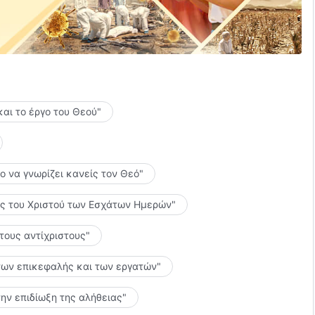
αυτή είναι η υπέρτατη ευλογία.
ουμε τον Θεό
και το έργο του Θεού"
 Θεού,
του Θεού.
το να γνωρίζει κανείς τον Θεό"
ς.
λίες του Χριστού των Εσχάτων Ημερών"
αταθέτουμε ηχηρή μαρτυρία.
 τους αντίχριστους"
αγαπάμε τον Θεό.
ς των επικεφαλής και των εργατών"
την επιδίωξη της αλήθειας"
ν έγκριση και τις ευλογίες Του.