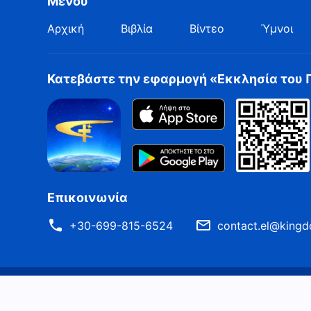
Μενού
Αρχική
Βιβλία
Βίντεο
Ύμνοι
Κατεβάστε την εφαρμογή «Εκκλησία του
Επικοινωνία
+30-699-815-6524
contact.el@kingd
Όροι Χρήσης
Πολιτική απορρήτου
Συντελεστές
Copyright © 2026
Εκκλησία του Παντοδύναμου Θεού
. Μ
Κοινοποίηση