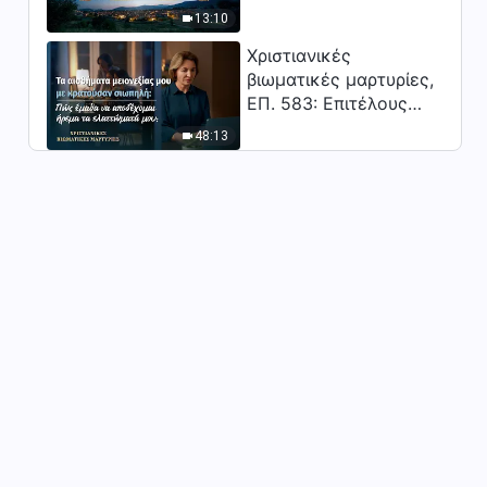
την αγάπη του ανθρώπου»
Κύριος;"
3:35
13:10
Χριστιανικές
Χριστιανικός χορός «Είσαι η
βιωματικές μαρτυρίες,
αληθινή μου ζωή»
ΕΠ. 583: Επιτέλους
βγήκα από τη σκιά της
3:49
48:13
κατωτερότητας
Χριστιανικός χορός «Η
επιδίωξη της αλήθειας είναι
η μεγαλύτερη ευλογία»
3:53
Χριστιανικός χορός «Ο Υιός
του ανθρώπου κατέρχεται
στη γη»
4:12
Χριστιανικός χορός «Ο
Παντοδύναμος Θεός σώζει
τους ανθρώπους»
3:50