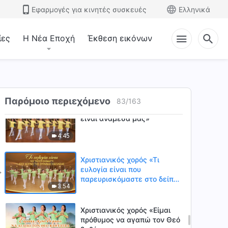
Χριστιανικός χορός
Εφαρμογές για κινητές συσκευές
Ελληνικά
«Παντοδύναμε Θεέ, δεν
μπορώ να ζήσω χωρίς
3:35
Εσένα»
ίες
Η Νέα Εποχή
Έκθεση εικόνων
Χριστιανικός χορός «Πόσο
ευλογημένοι είμαστε που
ακολουθούμε τον Χριστό των
4:34
έσχατων ημερών»
Παρόμοιο περιεχόμενο
83
/
163
Χριστιανικός χορός «Ο Θεός
είναι ανάμεσά μας»
4:45
Χριστιανικός χορός «Τι
ευλογία είναι που
παρευρισκόμαστε στο δείπνο
3:54
της ουράνιας βασιλείας»
Χριστιανικός χορός «Είμαι
πρόθυμος να αγαπώ τον Θεό