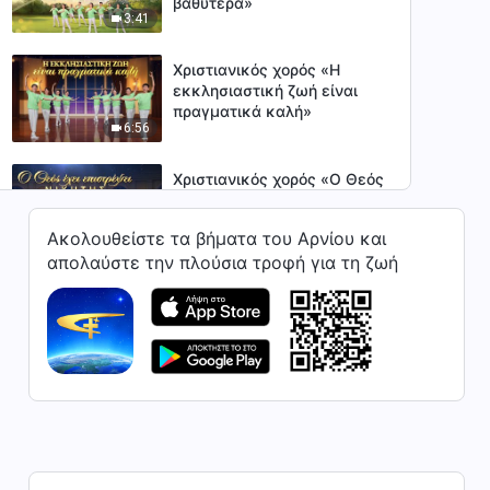
βαθύτερα»
3:41
Χριστιανικός χορός «Η
εκκλησιαστική ζωή είναι
πραγματικά καλή»
6:56
Χριστιανικός χορός «Ο Θεός
έχει επιστρέψει νικητής»
Ακολουθείστε τα βήματα του Αρνίου και
5:06
απολαύστε την πλούσια τροφή για τη ζωή
Χριστιανικός χορός «Ο Θεός
εκφράζει την αλήθεια και
μας σώζει»
4:57
Χριστιανικός χορός «Ο Θεός
εγκρίνει όσους Τον
αγαπούν»
3:17