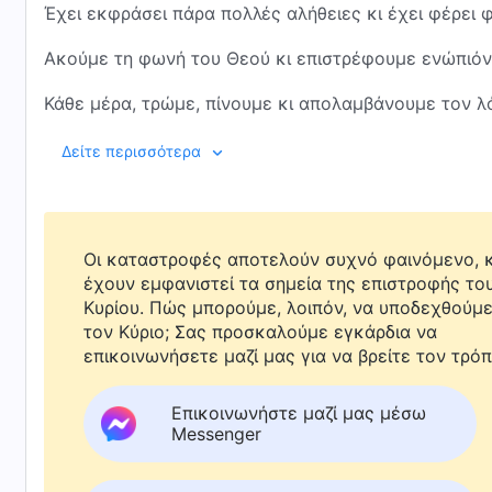
Έχει εκφράσει πάρα πολλές αλήθειες κι έχει φέρει
Ακούμε τη φωνή του Θεού κι επιστρέφουμε ενώπιόν
Κάθε μέρα, τρώμε, πίνουμε κι απολαμβάνουμε τον λ
Το ζων ύδωρ του θρόνου μάς ποτίζει και μας εφοδιάζ
Δείτε περισσότερα
Παρευρισκόμαστε στο δείπνο της ουράνιας βασιλείας
οι καρδιές μας αγαλλιάζουν με ασύγκριτη γλύκα.
Οι καταστροφές αποτελούν συχνό φαινόμενο, κ
Ούτε στα πιο τρελά μας όνειρα δεν φανταζόμασταν
έχουν εμφανιστεί τα σημεία της επιστροφής το
Κυρίου. Πώς μπορούμε, λοιπόν, να υποδεχθούμ
πως ίσως έρθουμε πρόσωπο με πρόσωπο με τον Θε
τον Κύριο; Σας προσκαλούμε εγκάρδια να
επικοινωνήσετε μαζί μας για να βρείτε τον τρόπ
Είναι χάρη κι ευλογία Θεού ν' ακούμε τη φωνή Του κ
Επικοινωνήστε μαζί μας μέσω
Τρώγοντας και πίνοντας τον λόγο του Θεού, κατανο
Messenger
και βλέπουμε ξεκάθαρα το σκοτάδι αυτού του κόσμο