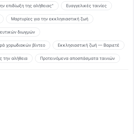
την επιδίωξη της αλήθειας"
Ευαγγελικές ταινίες
Τον ικανοποιήσουμε.
Μαρτυρίες για την εκκλησιαστική ζωή
ρες·
κευτικών διωγμών
ή Του.
ιρά χορωδιακών βίντεο
Εκκλησιαστική ζωή — Βαριετέ
με·
 την αλήθεια
Προτεινόμενα αποσπάσματα ταινιών
ά,
 εις τους αιώνες των αιώνων.
 τραγούδια"