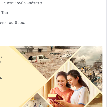
 φως στην ανθρωπότητα.
 Του.
όγο του Θεού.
ει.
,
ι
υ
ε
ό.
ο.
αι να επιστρέφουμε σ' Αυτόν.
ούμε πολλές αλήθειες
υ και τη βαθιά διαφθορά του ανθρώπου.