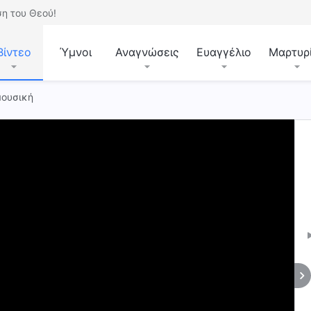
η του Θεού!
Βίντεο
Ύμνοι
Αναγνώσεις
Ευαγγέλιο
Μαρτυρ
μουσική