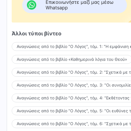
Επικοινωνήστε μαζί μας μέσω
Είμαστε τόσο τυχεροί που ακολουθούμε τον Θεό, κι 
Whatsapp
Κάνουμε καλά τα καθήκοντά μας για να ικανοποιήσ
και ν' ανταποδώσουμε την αγάπη Του.
Άλλοι τύποι βίντεο
II
Αναγνώσεις από το βιβλίο "Ο Λόγος", τόμ. 1: "Η εμφάνιση 
Μέσα απ' την κρίση και την παίδευση των λόγων του
Αναγνώσεις από το βιβλίο «Καθημερινά λόγια του Θεού»
έχουμε καταλήξει να γνωρίσουμε τη δίκαιη διάθεση 
Αναγνώσεις από το βιβλίο "Ο Λόγος", τόμ. 2: "Σχετικά με 
Μετανοούμε ειλικρινά και καθαίρεται η διαφθορά μα
Αναγνώσεις από το βιβλίο "Ο Λόγος", τόμ. 3: "Οι συνομι
Εκπληρώνουμε αφοσιωμένα τα καθήκοντά μας και κ
Αναγνώσεις από το βιβλίο "Ο Λόγος", τόμ. 4: "Εκθέτοντας
Είμαστε πραγματικά ευλογημένοι που μπορούμε να 
Αναγνώσεις από το βιβλίο "Ο Λόγος", τόμ. 5: "Οι ευθύνε
Κερδίζουμε την αλήθεια και ζωή.
Αναγνώσεις από το βιβλίο "Ο Λόγος", τόμ. 6: "Σχετικά με 
Υποτασσόμαστε αληθινά στον Θεό και λαμβάνουμε τη