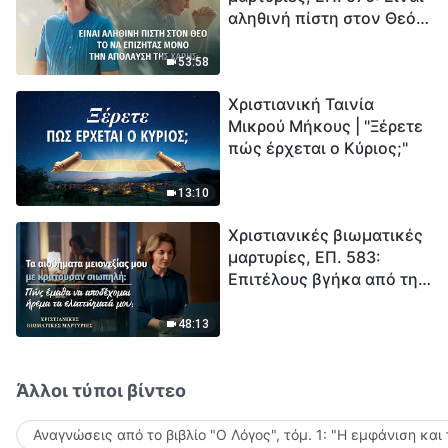
αληθινή πίστη στον Θεό
Ξεκινά η αντίστροφη
το να επιζητάς μόνο την
μέτρηση για την
απόλαυση της χάρης;
ανθρωπότητα. Έχεις βρει
53:58
τρόπο να επιβιώσεις;
Χριστιανική Ταινία
Μικρού Μήκους | "Ξέρετε
πώς έρχεται ο Κύριος;"
13:10
Χριστιανικές βιωματικές
μαρτυρίες, ΕΠ. 583:
Επιτέλους βγήκα από τη
σκιά της κατωτερότητας
48:13
Άλλοι τύποι βίντεο
Αναγνώσεις από το βιβλίο "Ο Λόγος", τόμ. 1: "Η εμφάνιση και