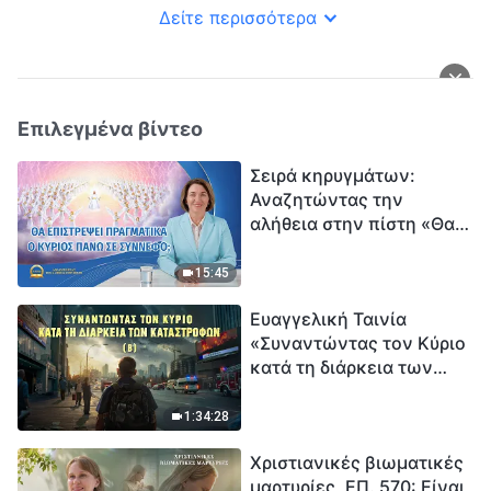
Δείτε περισσότερα
Επιλεγμένα βίντεο
Σειρά κηρυγμάτων:
Αναζητώντας την
αλήθεια στην πίστη «Θα
επιστρέψει πραγματικά ο
Κύριος πάνω σε
15:45
σύννεφο;»
Ευαγγελική Ταινία
«Συναντώντας τον Κύριο
κατά τη διάρκεια των
καταστροφών» (B) Η Γη
εισέρχεται σε μια
1:34:28
«περίοδο μαζικής
Χριστιανικές βιωματικές
εξαφάνισης». Οι
μαρτυρίες, ΕΠ. 570: Είναι
καταστροφές χτυπούν.