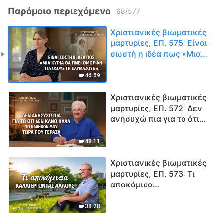
Παρόμοιο περιεχόμενο
68
/
577
Χριστιανικές βιωματικές
μαρτυρίες, ΕΠ. 575: Είναι
σωστή η ιδέα πως «Μια
κυρία θα γίνει όμορφη
για όσους τη
46:59
θαυμάζουν»;
Χριστιανικές βιωματικές
μαρτυρίες, ΕΠ. 572: Δεν
ανησυχώ πια για το ότι
δεν κάνω καλά το
καθήκον μου τώρα που
48:11
γέρασα
Χριστιανικές βιωματικές
μαρτυρίες, ΕΠ. 573: Τι
αποκόμισα
καλλιεργώντας άλλους
38:28