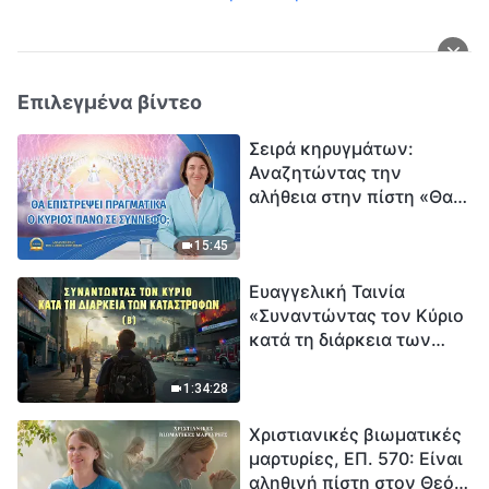
Επιλεγμένα βίντεο
Σειρά κηρυγμάτων:
Αναζητώντας την
αλήθεια στην πίστη «Θα
επιστρέψει πραγματικά ο
Κύριος πάνω σε
15:45
σύννεφο;»
Ευαγγελική Ταινία
«Συναντώντας τον Κύριο
κατά τη διάρκεια των
καταστροφών» (B) Η Γη
εισέρχεται σε μια
1:34:28
«περίοδο μαζικής
Χριστιανικές βιωματικές
εξαφάνισης». Οι
μαρτυρίες, ΕΠ. 570: Είναι
καταστροφές χτυπούν.
αληθινή πίστη στον Θεό
Ξεκινά η αντίστροφη