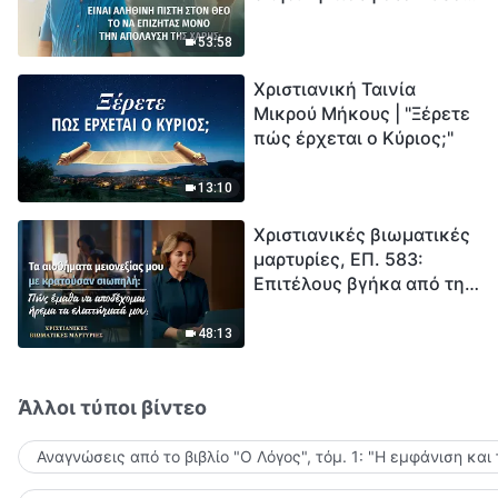
το να επιζητάς μόνο την
μέτρηση για την
απόλαυση της χάρης;
ανθρωπότητα. Έχεις βρει
53:58
τρόπο να επιβιώσεις;
Χριστιανική Ταινία
Μικρού Μήκους | "Ξέρετε
πώς έρχεται ο Κύριος;"
13:10
Χριστιανικές βιωματικές
μαρτυρίες, ΕΠ. 583:
Επιτέλους βγήκα από τη
σκιά της κατωτερότητας
48:13
Άλλοι τύποι βίντεο
Αναγνώσεις από το βιβλίο "Ο Λόγος", τόμ. 1: "Η εμφάνιση και