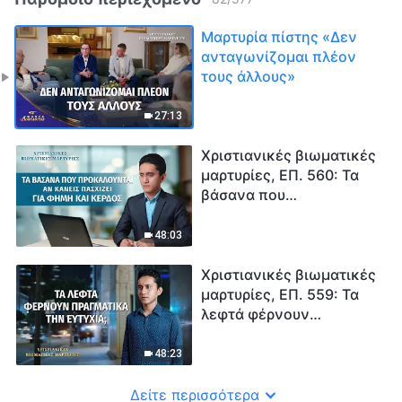
Μαρτυρία πίστης «Δεν
ανταγωνίζομαι πλέον
τους άλλους»
27:13
Χριστιανικές βιωματικές
μαρτυρίες, ΕΠ. 560: Τα
βάσανα που
προκαλούνται αν κανείς
πασχίζει για φήμη και
48:03
κέρδος
Χριστιανικές βιωματικές
μαρτυρίες, ΕΠ. 559: Τα
λεφτά φέρνουν
πραγματικά την ευτυχία;
48:23
Δείτε περισσότερα