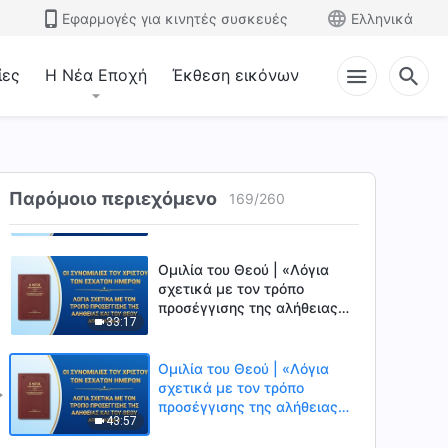
τον ύμνο “Για την αγάπη”»
Εφαρμογές για κινητές συσκευές
Ελληνικά
50:52
(Μέρος τρίτο)
Ομιλία του Θεού | «Λόγια
ίες
Η Νέα Εποχή
Έκθεση εικόνων
σχετικά με τον τρόπο
προσέγγισης της αλήθειας
19:00
και του Θεού» (Απόσπασμα
1)
Ομιλία του Θεού | «Λόγια
σχετικά με τον τρόπο
Παρόμοιο περιεχόμενο
169
/
260
προσέγγισης της αλήθειας
33:06
και του Θεού» (Απόσπασμα
2)
Ομιλία του Θεού | «Λόγια
σχετικά με τον τρόπο
προσέγγισης της αλήθειας
33:17
και του Θεού» (Απόσπασμα
3)
Ομιλία του Θεού | «Λόγια
σχετικά με τον τρόπο
προσέγγισης της αλήθειας
43:57
και του Θεού» (Απόσπασμα
4)