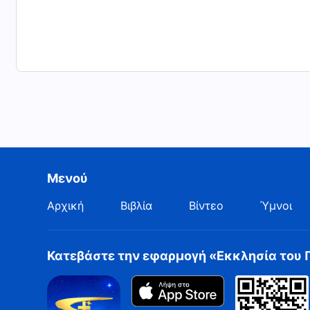
Μενού
Αρχική
Βιβλία
Βίντεο
Ύμνοι
Κατεβάστε την εφαρμογή «Εκκλησία του