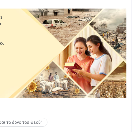
ι
υ
ε
ο.
και το έργο του Θεού"