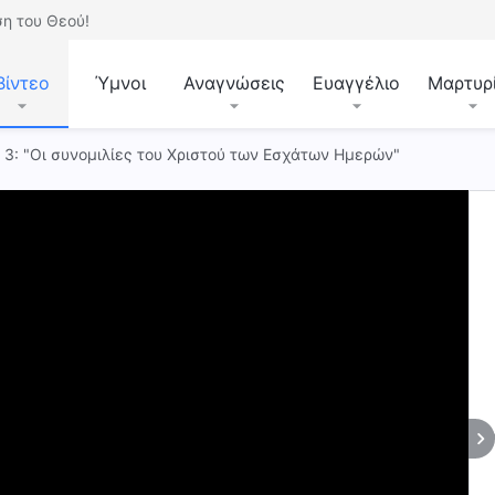
η του Θεού!
Βίντεο
Ύμνοι
Αναγνώσεις
Ευαγγέλιο
Μαρτυρ
. 3: "Οι συνομιλίες του Χριστού των Εσχάτων Ημερών"