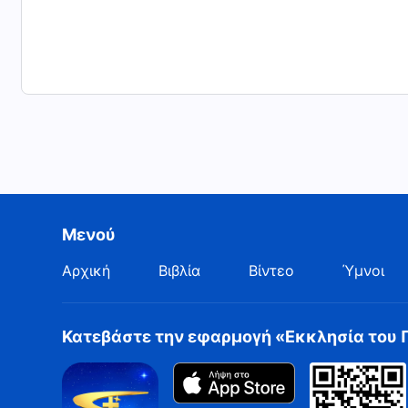
Μενού
Αρχική
Βιβλία
Βίντεο
Ύμνοι
Κατεβάστε την εφαρμογή «Εκκλησία του