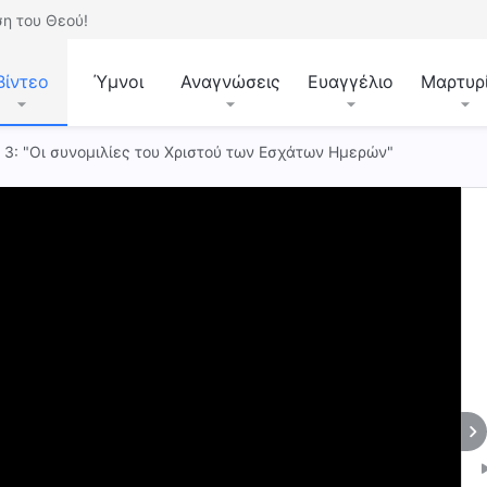
η του Θεού!
Βίντεο
Ύμνοι
Αναγνώσεις
Ευαγγέλιο
Μαρτυρ
. 3: "Οι συνομιλίες του Χριστού των Εσχάτων Ημερών"