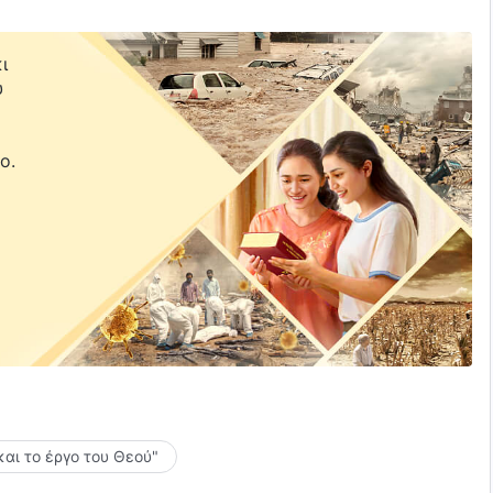
ι
υ
ε
ο.
και το έργο του Θεού"