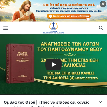
Ομιλία του Θεού | «Πώς να επιδιώκει κανείς