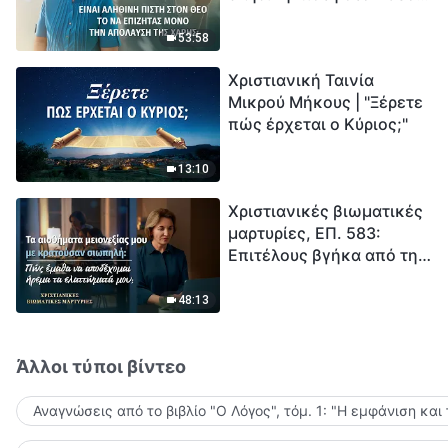
το να επιζητάς μόνο την
μέτρηση για την
απόλαυση της χάρης;
ανθρωπότητα. Έχεις βρει
53:58
τρόπο να επιβιώσεις;
Χριστιανική Ταινία
Μικρού Μήκους | "Ξέρετε
πώς έρχεται ο Κύριος;"
13:10
Χριστιανικές βιωματικές
μαρτυρίες, ΕΠ. 583:
Επιτέλους βγήκα από τη
σκιά της κατωτερότητας
48:13
Άλλοι τύποι βίντεο
Αναγνώσεις από το βιβλίο "Ο Λόγος", τόμ. 1: "Η εμφάνιση και