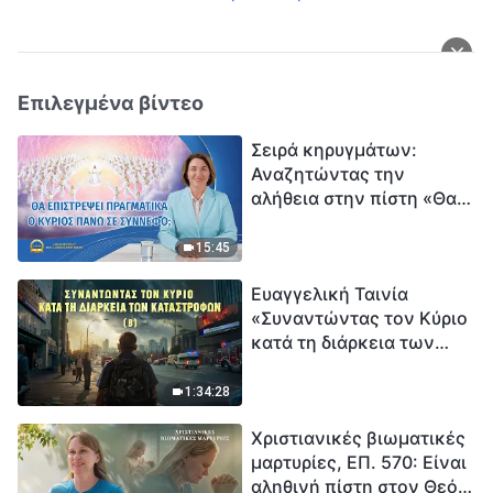
Επιλεγμένα βίντεο
Σειρά κηρυγμάτων:
Αναζητώντας την
αλήθεια στην πίστη «Θα
επιστρέψει πραγματικά ο
Κύριος πάνω σε
15:45
σύννεφο;»
Ευαγγελική Ταινία
«Συναντώντας τον Κύριο
κατά τη διάρκεια των
καταστροφών» (B) Η Γη
εισέρχεται σε μια
1:34:28
«περίοδο μαζικής
Χριστιανικές βιωματικές
εξαφάνισης». Οι
μαρτυρίες, ΕΠ. 570: Είναι
καταστροφές χτυπούν.
αληθινή πίστη στον Θεό
Ξεκινά η αντίστροφη