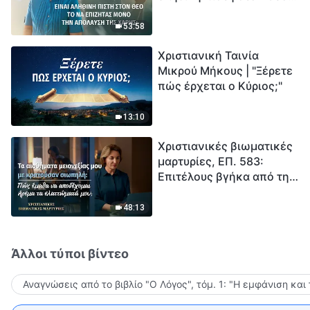
το να επιζητάς μόνο την
μέτρηση για την
απόλαυση της χάρης;
ανθρωπότητα. Έχεις βρει
53:58
τρόπο να επιβιώσεις;
Χριστιανική Ταινία
Μικρού Μήκους | "Ξέρετε
πώς έρχεται ο Κύριος;"
13:10
Χριστιανικές βιωματικές
μαρτυρίες, ΕΠ. 583:
Επιτέλους βγήκα από τη
σκιά της κατωτερότητας
48:13
Άλλοι τύποι βίντεο
Αναγνώσεις από το βιβλίο "Ο Λόγος", τόμ. 1: "Η εμφάνιση και