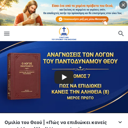
Ομιλία του Θεού | «Πώς να επιδιώκει κανείς