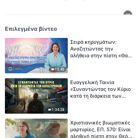
Επιλεγμένα βίντεο
Σειρά κηρυγμάτων:
Αναζητώντας την
αλήθεια στην πίστη «Θα
επιστρέψει πραγματικά ο
Κύριος πάνω σε
15:45
σύννεφο;»
Ευαγγελική Ταινία
«Συναντώντας τον Κύριο
κατά τη διάρκεια των
καταστροφών» (B) Η Γη
εισέρχεται σε μια
1:34:28
«περίοδο μαζικής
Χριστιανικές βιωματικές
εξαφάνισης». Οι
μαρτυρίες, ΕΠ. 570: Είναι
καταστροφές χτυπούν.
αληθινή πίστη στον Θεό
Ξεκινά η αντίστροφη