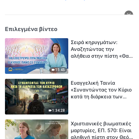
Επιλεγμένα βίντεο
Σειρά κηρυγμάτων:
Αναζητώντας την
αλήθεια στην πίστη «Θα
επιστρέψει πραγματικά ο
Κύριος πάνω σε
15:45
σύννεφο;»
Ευαγγελική Ταινία
«Συναντώντας τον Κύριο
κατά τη διάρκεια των
καταστροφών» (B) Η Γη
εισέρχεται σε μια
1:34:28
«περίοδο μαζικής
Χριστιανικές βιωματικές
εξαφάνισης». Οι
μαρτυρίες, ΕΠ. 570: Είναι
καταστροφές χτυπούν.
αληθινή πίστη στον Θεό
Ξεκινά η αντίστροφη