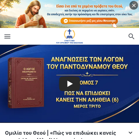
Ομιλία του Θεού | «Πώς να επιδιώκει κανείς