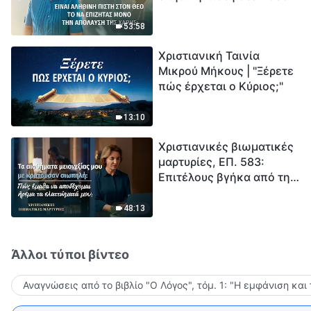
το να επιζητάς μόνο την
μέτρηση για την
απόλαυση της χάρης;
ανθρωπότητα. Έχεις βρει
53:58
τρόπο να επιβιώσεις;
Χριστιανική Ταινία
Μικρού Μήκους | "Ξέρετε
πώς έρχεται ο Κύριος;"
13:10
Χριστιανικές βιωματικές
μαρτυρίες, ΕΠ. 583:
Επιτέλους βγήκα από τη
σκιά της κατωτερότητας
48:13
Άλλοι τύποι βίντεο
Αναγνώσεις από το βιβλίο "Ο Λόγος", τόμ. 1: "Η εμφάνιση και