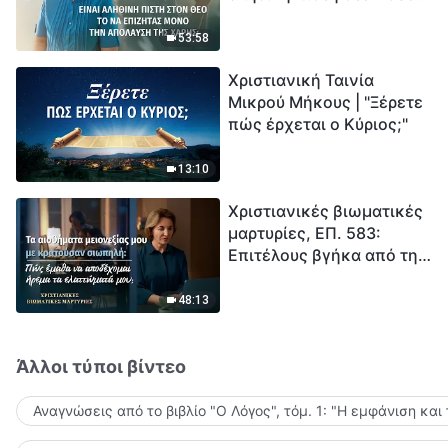
το να επιζητάς μόνο την
μέτρηση για την
απόλαυση της χάρης;
ανθρωπότητα. Έχεις βρει
53:58
τρόπο να επιβιώσεις;
Χριστιανική Ταινία
Μικρού Μήκους | "Ξέρετε
πώς έρχεται ο Κύριος;"
13:10
Χριστιανικές βιωματικές
μαρτυρίες, ΕΠ. 583:
Επιτέλους βγήκα από τη
σκιά της κατωτερότητας
48:13
Άλλοι τύποι βίντεο
Αναγνώσεις από το βιβλίο "Ο Λόγος", τόμ. 1: "Η εμφάνιση και