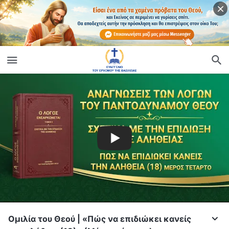
Ομιλία του Θεού | «Πώς να επιδιώκει κανείς