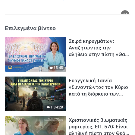
Επιλεγμένα βίντεο
Σειρά κηρυγμάτων:
Αναζητώντας την
αλήθεια στην πίστη «Θα
επιστρέψει πραγματικά ο
Κύριος πάνω σε
15:45
σύννεφο;»
Ευαγγελική Ταινία
«Συναντώντας τον Κύριο
κατά τη διάρκεια των
καταστροφών» (B) Η Γη
εισέρχεται σε μια
1:34:28
«περίοδο μαζικής
Χριστιανικές βιωματικές
εξαφάνισης». Οι
μαρτυρίες, ΕΠ. 570: Είναι
καταστροφές χτυπούν.
αληθινή πίστη στον Θεό
Ξεκινά η αντίστροφη