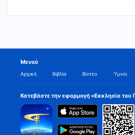
Μενού
Αρχική
Βιβλία
Βίντεο
Ύμνοι
Κατεβάστε την εφαρμογή «Εκκλησία του