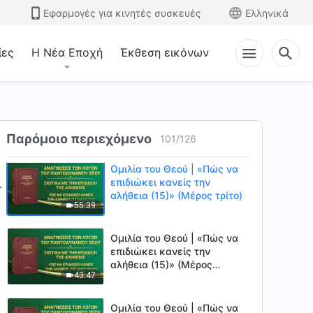
Τέταρτο)
Εφαρμογές για κινητές συσκευές
Ελληνικά
Ομιλία του Θεού | «Πώς να
επιδιώκει κανείς την
ίες
Η Νέα Εποχή
Έκθεση εικόνων
αλήθεια (15)» (Μέρος πρώτο)
1:01:40
Ομιλία του Θεού | «Πώς να
επιδιώκει κανείς την
αλήθεια (15)» (Μέρος
1:02:21
Παρόμοιο περιεχόμενο
101
/
126
δεύτερο)
Ομιλία του Θεού | «Πώς να
επιδιώκει κανείς την
αλήθεια (15)» (Μέρος τρίτο)
55:39
Ομιλία του Θεού | «Πώς να
επιδιώκει κανείς την
αλήθεια (15)» (Μέρος
43:47
τέταρτο)
Ομιλία του Θεού | «Πώς να