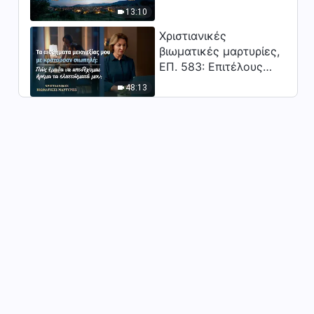
Κύριος;"
επιδιώκει κανείς την
13:10
αλήθεια (18)» (Μέρος
1:16:00
δεύτερο)
Χριστιανικές
βιωματικές μαρτυρίες,
Ομιλία του Θεού | «Πώς να
ΕΠ. 583: Επιτέλους
επιδιώκει κανείς την
βγήκα από τη σκιά της
48:13
αλήθεια (18)» (Μέρος τρίτο)
κατωτερότητας
1:10:53
Ομιλία του Θεού | «Πώς να
επιδιώκει κανείς την
αλήθεια (18)» (Μέρος
1:07:55
τέταρτο)
Ομιλία του Θεού | «Πώς να
επιδιώκει κανείς την
αλήθεια (19)» (Μέρος πρώτο)
1:03:25
Ομιλία του Θεού | «Πώς να
επιδιώκει κανείς την
αλήθεια (19)» (Μέρος
56:48
δεύτερο)