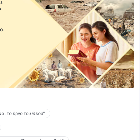
ι
υ
ε
ο.
και το έργο του Θεού"