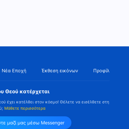
επιδιώκει κανείς την
αλήθεια (20)» (Μέρος τρίτο)
53:34
Ομιλία του Θεού | «Πώς να
επιδιώκει κανείς την
αλήθεια (20)» (Μέρος
1:07:49
τέταρτο)
Ομιλία του Θεού | «Πώς να
επιδιώκει κανείς την
αλήθεια (21)» (Μέρος πρώτο)
53:35
 Νέα Εποχή
Έκθεση εικόνων
Προφίλ
Ομιλία του Θεού | «Πώς να
επιδιώκει κανείς την
ου Θεού κατέρχεται
αλήθεια (21)» (Μέρος
1:01:29
δεύτερο)
εού έχει κατέλθει στον κόσμο! Θέλετε να εισέλθετε στη
ύ;
Μάθετε περισσότερα
Ομιλία του Θεού | «Πώς να
επιδιώκει κανείς την
στε μαζί μας μέσω Messenger
αλήθεια (21)» (Μέρος
1:13:40
τέταρτο)