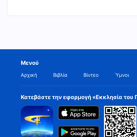
Μενού
Αρχική
Βιβλία
Βίντεο
Ύμνοι
Κατεβάστε την εφαρμογή «Εκκλησία του