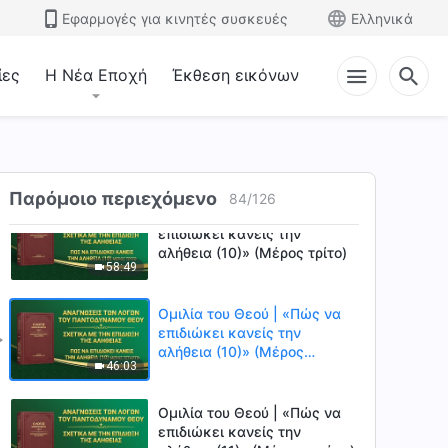
Ομιλία του Θεού | «Πώς να
Εφαρμογές για κινητές συσκευές
Ελληνικά
επιδιώκει κανείς την
αλήθεια (10)» (Μέρος πρώτο)
56:43
ίες
Η Νέα Εποχή
Έκθεση εικόνων
Ομιλία του Θεού | «Πώς να
επιδιώκει κανείς την
αλήθεια (10)» (Μέρος
1:01:09
δεύτερο)
Παρόμοιο περιεχόμενο
84
/
126
Ομιλία του Θεού | «Πώς να
επιδιώκει κανείς την
αλήθεια (10)» (Μέρος τρίτο)
58:49
Ομιλία του Θεού | «Πώς να
επιδιώκει κανείς την
αλήθεια (10)» (Μέρος
46:03
τέταρτο)
Ομιλία του Θεού | «Πώς να
επιδιώκει κανείς την