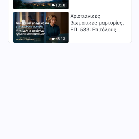
αλήθεια (13)» (Μέρος τρίτο)
Κύριος;"
1:11:01
13:10
Χριστιανικές
Ομιλία του Θεού | «Πώς να
βιωματικές μαρτυρίες,
επιδιώκει κανείς την
ΕΠ. 583: Επιτέλους
αλήθεια (14)» (Μέρος πρώτο)
βγήκα από τη σκιά της
1:07:34
48:13
κατωτερότητας
Ομιλία του Θεού | «Πώς να
επιδιώκει κανείς την
αλήθεια (14)» (Μέρος
1:03:50
δεύτερο)
Ομιλία του Θεού | «Πώς να
επιδιώκει κανείς την
αλήθεια (14)» (Μέρος τρίτο)
53:23
Ομιλία του Θεού | «Πώς να
επιδιώκει κανείς την
αλήθεια (14)» (Μέρος
1:02:11
Τέταρτο)