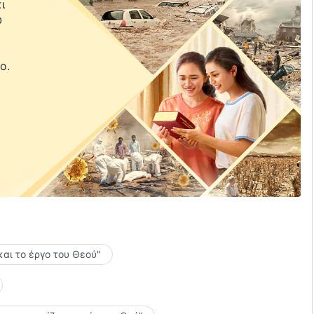
ι
υ
ε
ο.
και το έργο του Θεού"