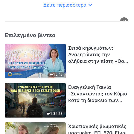
Δείτε περισσότερα
Επιλεγμένα βίντεο
Σειρά κηρυγμάτων:
Αναζητώντας την
αλήθεια στην πίστη «Θα
επιστρέψει πραγματικά ο
Κύριος πάνω σε
15:45
σύννεφο;»
Ευαγγελική Ταινία
«Συναντώντας τον Κύριο
κατά τη διάρκεια των
καταστροφών» (B) Η Γη
εισέρχεται σε μια
1:34:28
«περίοδο μαζικής
Χριστιανικές βιωματικές
εξαφάνισης». Οι
μαρτυρίες, ΕΠ. 570: Είναι
καταστροφές χτυπούν.