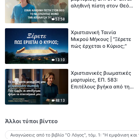
αληθινή πίστη στον Θεό
Ξεκινά η αντίστροφη
το να επιζητάς μόνο την
μέτρηση για την
απόλαυση της χάρης;
ανθρωπότητα. Έχεις βρει
53:58
τρόπο να επιβιώσεις;
Χριστιανική Ταινία
Μικρού Μήκους | "Ξέρετε
πώς έρχεται ο Κύριος;"
13:10
Χριστιανικές βιωματικές
μαρτυρίες, ΕΠ. 583:
Επιτέλους βγήκα από τη
σκιά της κατωτερότητας
48:13
Άλλοι τύποι βίντεο
Αναγνώσεις από το βιβλίο "Ο Λόγος", τόμ. 1: "Η εμφάνιση και