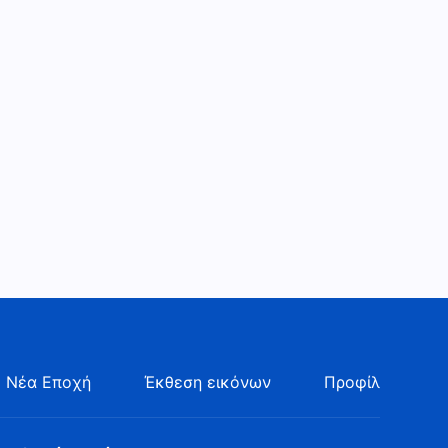
Ελληνική χριστιανική ταινία
«Μακάριοι οι πτωχοί τω
πνεύματι» (Τρέιλερ)
3:25
Χριστιανική ταινία «Το
μυστήριο της ευσέβειας»
(Τρέιλερ)
2:36
Ελληνική χριστιανική ταινία
«Σπάσε τα δεσμά και Τρέξε»
(Τρέιλερ)
3:13
Χριστιανική ταινία «Η
Αναμονή» (Τρέιλερ)
3:07
 Νέα Εποχή
Έκθεση εικόνων
Προφίλ
Ελληνική χριστιανική ταινία
«Αφύπνιση από το όνειρο»