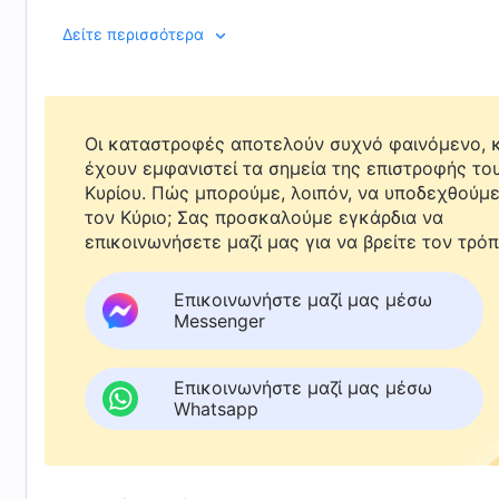
πάστορες εντείνουν τον διωγμό τους, παρακινώντας 
Δείτε την ταινία με τίτλο: Έφτασε στο χωριό μας το
Δείτε περισσότερα
καταδιώξει. Καταφεύγουν μέχρι και σε ποταπά μέσα 
πιστέψουν στον Παντοδύναμο Θεό. Βιώνοντας έναν τό
άλλοι;
Οι καταστροφές αποτελούν συχνό φαινόμενο, κ
έχουν εμφανιστεί τα σημεία της επιστροφής το
Κυρίου. Πώς μπορούμε, λοιπόν, να υποδεχθούμ
τον Κύριο; Σας προσκαλούμε εγκάρδια να
επικοινωνήσετε μαζί μας για να βρείτε τον τρόπ
Επικοινωνήστε μαζί μας μέσω
Messenger
Επικοινωνήστε μαζί μας μέσω
Whatsapp