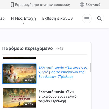
Εφαρμογές για κινητές συσκευές
Ελληνικά
2:14
ίες
Η Νέα Εποχή
Έκθεση εικόνων
Ελληνική ταινία
«Συναντώντας τον Κύριο
κατά τη διάρκεια των
1:47
καταστροφών» (B) (Τρέιλερ)
Χριστιανική ταινία
«Συναντώντας τον Κύριο
Παρόμοιο περιεχόμενο
4
/
42
κατά τη διάρκεια των
2:16
καταστροφών» (Α) (Τρέιλερ)
Ελληνική ταινία «Έφτασε στο
χωριό μας το ευαγγέλιο της
βασιλείας» (Τρέιλερ)
2:46
Ελληνική ταινία «Ένα
επικίνδυνο ευαγγελικό
ταξίδι» (Τρέιλερ)
4:09