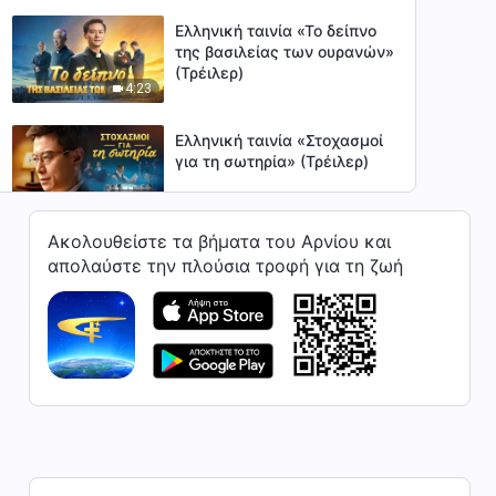
Ελληνική ταινία «Το δείπνο
της βασιλείας των ουρανών»
(Τρέιλερ)
4:23
Ελληνική ταινία «Στοχασμοί
για τη σωτηρία» (Τρέιλερ)
4:06
Ακολουθείστε τα βήματα του Αρνίου και
Χριστιανική ταινία «Πίστη
απολαύστε την πλούσια τροφή για τη ζωή
στον Θεό 3 - Ξεσηκωθείτε,
όσοι αρνείστε να είστε
2:35
σκλάβοι» (Τρέιλερ)
χριστιανική ταινία «Πίστη
στον Θεό 2 - Μετά το
γκρέμισμα της εκκλησίας»
2:48
(Τρέιλερ)
Χριστιανική ταινία «Η αγάπη
μιας μητέρας» (Τρέιλερ)