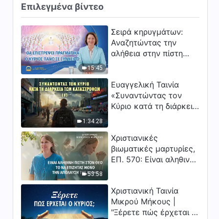
Επιλεγμένα βίντεο
Σειρά κηρυγμάτων:
Αναζητώντας την
αλήθεια στην πίστη
«Θα επιστρέψει
15:45
πραγματικά ο Κύριος
Ευαγγελική Ταινία
πάνω σε σύννεφο;»
«Συναντώντας τον
Κύριο κατά τη διάρκεια
των καταστροφών» (B)
1:34:28
Η Γη εισέρχεται σε μια
Χριστιανικές
«περίοδο μαζικής
βιωματικές μαρτυρίες,
εξαφάνισης». Οι
ΕΠ. 570: Είναι αληθινή
καταστροφές χτυπούν.
πίστη στον Θεό το να
Ξεκινά η αντίστροφη
53:58
επιζητάς μόνο την
μέτρηση για την
Χριστιανική Ταινία
απόλαυση της χάρης;
ανθρωπότητα. Έχεις
Μικρού Μήκους |
βρει τρόπο να
"Ξέρετε πώς έρχεται ο
επιβιώσεις;