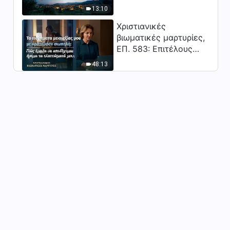
Κύριος;"
13:10
Χριστιανικές
βιωματικές μαρτυρίες,
ΕΠ. 583: Επιτέλους
βγήκα από τη σκιά της
48:13
κατωτερότητας