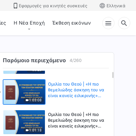
αλήθειας και το μονοπάτι της
Εφαρμογές για κινητές συσκευές
Ελληνικά
1:10:19
επιδίωξής της» (Μέρος
πρώτο)
ίες
Η Νέα Εποχή
Έκθεση εικόνων
Ομιλία του Θεού | «Η
σημασία της επιδίωξης της
αλήθειας και το μονοπάτι της
45:15
επιδίωξής της» (Μέρος
δεύτερο)
Ομιλία του Θεού | «Η πιο
θεμελιώδης άσκηση του να
Παρόμοιο περιεχόμενο
4
/
260
είναι κανείς ειλικρινής»
55:23
(Μέρος πρώτο)
Ομιλία του Θεού | «Η πιο
θεμελιώδης άσκηση του να
είναι κανείς ειλικρινής»
1:03:08
(Μέρος δεύτερο)
Ομιλία του Θεού | «Η πιο
θεμελιώδης άσκηση του να
είναι κανείς ειλικρινής»
1:01:18
(Μέρος τρίτο)