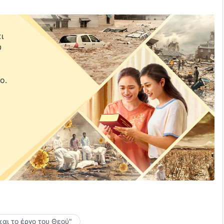
ι
υ
ε
ο.
και το έργο του Θεού"