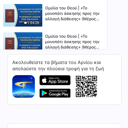
Ομιλία του Θεού | «Το
μονοπάτι άσκησης προς την
αλλαγή διάθεσης» (Μέρος
1:04:26
πρώτο)
Ομιλία του Θεού | «Το
μονοπάτι άσκησης προς την
αλλαγή διάθεσης» (Μέρος
49:55
δεύτερο)
Ακολουθείστε τα βήματα του Αρνίου και
Ομιλία του Θεού | «Μόνο
απολαύστε την πλούσια τροφή για τη ζωή
αναγνωρίζοντας τις
πλανεμένες απόψεις του
1:04:47
μπορεί κανείς να αλλάξει
πραγματικά» (Μέρος πρώτο)
Ομιλία του Θεού | «Μόνο
αναγνωρίζοντας τις
πλανεμένες απόψεις του
56:06
μπορεί κανείς να αλλάξει
πραγματικά» (Μέρος
δεύτερο)
Ομιλία του Θεού | «Μόνο με
αληθινή υποταγή μπορεί