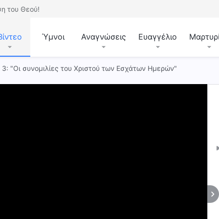
η του Θεού!
Βίντεο
Ύμνοι
Αναγνώσεις
Ευαγγέλιο
Μαρτυρ
. 3: "Οι συνομιλίες του Χριστού των Εσχάτων Ημερών"