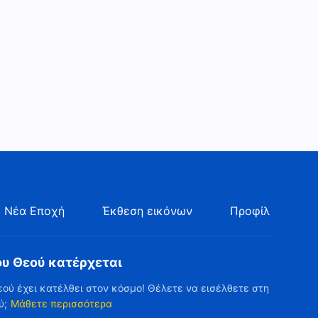
κυριαρχία του Θεού» (Μέρος
38:36
τρίτο)
Ομιλία του Θεού | «Μόνο με
την ορθή εκτέλεση του
καθήκοντος ενός
34:07
δημιουργημένου όντος έχει
αξία η ζωή» (Μέρος πρώτο)
 Νέα Εποχή
Έκθεση εικόνων
Προφίλ
ου Θεού κατέρχεται
εού έχει κατέλθει στον κόσμο! Θέλετε να εισέλθετε στη
ύ;
Μάθετε περισσότερα