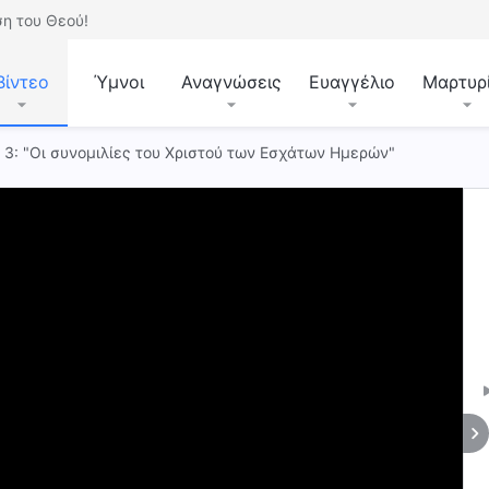
η του Θεού!
Βίντεο
Ύμνοι
Αναγνώσεις
Ευαγγέλιο
Μαρτυρ
. 3: "Οι συνομιλίες του Χριστού των Εσχάτων Ημερών"