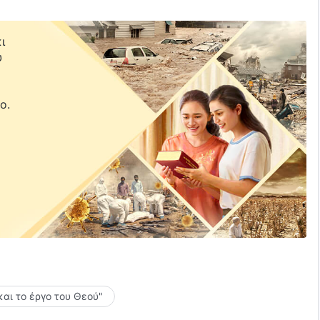
ι
υ
ε
ο.
και το έργο του Θεού"