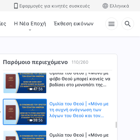
Εφαρμογές για κινητές συσκευές
Ελληνικά
Ομιλία του Θεού | «Μόνο με
φόβο Θεού μπορεί κανείς να
βαδίσει στο μονοπάτι της
ίες
Η Νέα Εποχή
Έκθεση εικόνων
37:31
σωτηρίας» (Μέρος πρώτο)
Ομιλία του Θεού | «Μόνο με
φόβο Θεού μπορεί κανείς να
βαδίσει στο μονοπάτι της
27:15
σωτηρίας» (Μέρος δεύτερο)
Παρόμοιο περιεχόμενο
110
/
260
Ομιλία του Θεού | «Μόνο με
φόβο Θεού μπορεί κανείς να
βαδίσει στο μονοπάτι της
47:56
σωτηρίας» (Μέρος τρίτο)
Ομιλία του Θεού | «Μόνο με
τη συχνή ανάγνωση των
λόγων του Θεού και τον
38:56
στοχασμό της αλήθειας
υπάρχει δρόμος προς τα
εμπρός» (Μέρος πρώτο)
Ομιλία του Θεού | «Μόνο με