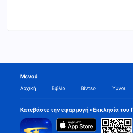
Μενού
Αρχική
Βιβλία
Βίντεο
Ύμνοι
Κατεβάστε την εφαρμογή «Εκκλησία του